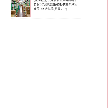
[板橋必逛] 大家發食品原料廣場｜
食材烘焙麵粉鬆餅粉各式醬料冷凍
食品DIY大批發(瀏覽：12)