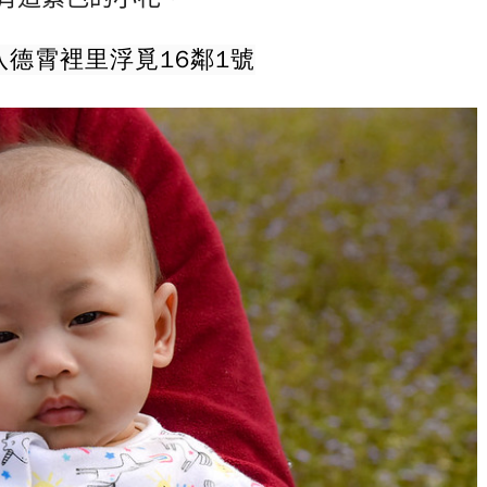
德霄裡里浮覓16鄰1號