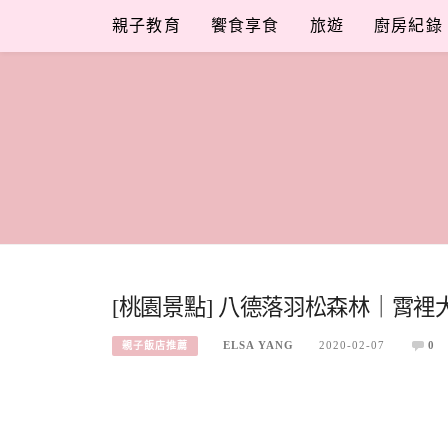
Skip
親子教育
饗食享食
旅遊
廚房紀錄
to
content
[桃園景點] 八德落羽松森林｜霄
ELSA YANG
2020-02-07
0
親子飯店推薦