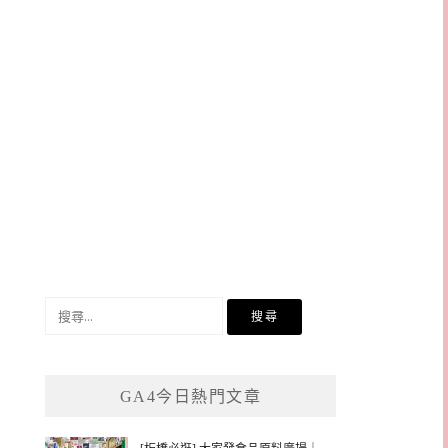
搜
尋
關
鍵
GA4今日熱門文章
字: