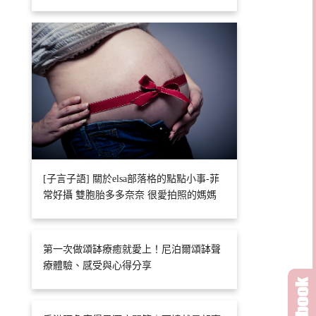
[子言子語] 關於elsa部落格的點點小事-菲
常好攝 雙胞胎多多奈奈 很愛拍照的媽媽
第一次做頌缽療癒就愛上！尼泊爾頌缽聲
療體驗、感受與心得分享