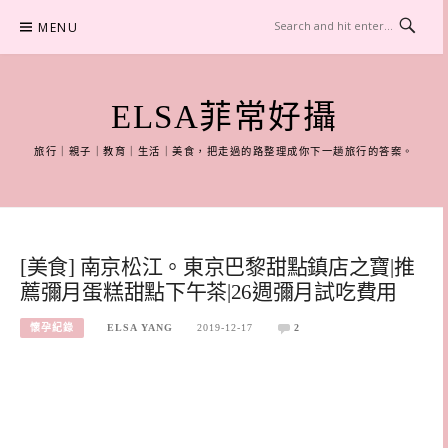
Skip
MENU
to
content
ELSA菲常好攝
旅行｜親子｜教育｜生活｜美食，把走過的路整理成你下一趟旅行的答案。
[美食] 南京松江。東京巴黎甜點鎮店之寶|推
薦彌月蛋糕甜點下午茶|26週彌月試吃費用
懷孕紀錄
ELSA YANG
2019-12-17
2