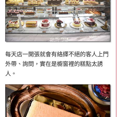
每天店一開張就會有絡繹不絕的客人上門
外帶、詢問，實在是櫥窗裡的糕點太誘
人。