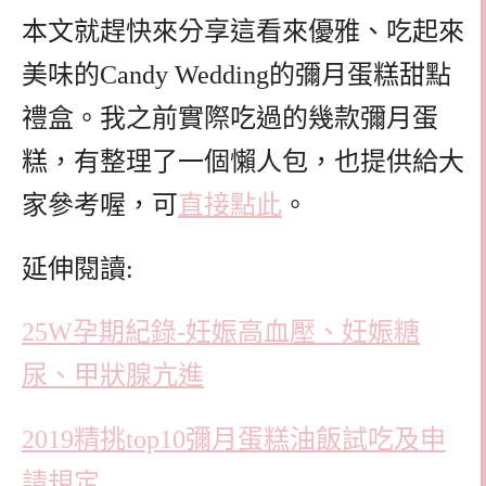
本文就趕快來分享這看來優雅、吃起來
美味的Candy Wedding的彌月蛋糕甜點
禮盒。我之前實際吃過的幾款彌月蛋
糕，有整理了一個懶人包，也提供給大
家參考喔，可
直接點此
。
延伸閱讀:
25W孕期紀錄-妊娠高血壓、妊娠糖
尿、甲狀腺亢進
2019精挑top10彌月蛋糕油飯試吃及申
請規定