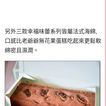
另外三款幸福味蕾系列皆屬法式海綿,
口感比老爺爺無花果蛋糕吃起來更鬆軟
綿密且濕潤。