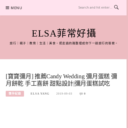
Skip
MENU
to
content
ELSA菲常好攝
旅行｜親子｜教育｜生活｜美食，把走過的路整理成你下一趟旅行的答案。
[寶寶彌月] 推薦Candy Wedding 彌月蛋糕 彌
月餅乾 手工喜餅 甜點設計|彌月蛋糕試吃
懷孕紀錄
ELSA YANG
2019-09-03
0