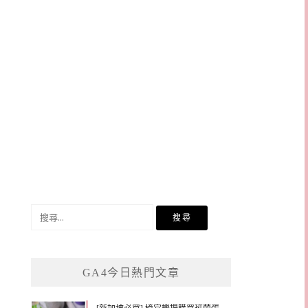
搜
尋
關
鍵
GA4今日熱門文章
字: