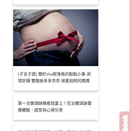
[子言子語] 關於elsa部落格的點點小事-菲
常好攝 雙胞胎多多奈奈 很愛拍照的媽媽
第一次做頌缽療癒就愛上！尼泊爾頌缽聲
療體驗、感受與心得分享