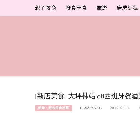
Skip
親子教育
饗食享食
旅遊
廚房紀錄
to
content
[新店美食] 大坪林站-oli西班牙
ELSA YANG
2019-07-15
新北。新店美食推薦