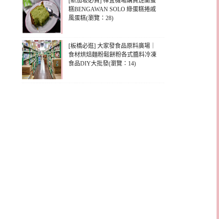
[新加坡必買] 樟宜機場購買班蘭蛋
糕BENGAWAN SOLO 綠蛋糕捲戚
風蛋糕(瀏覽：28)
[板橋必逛] 大家發食品原料廣場｜
食材烘焙麵粉鬆餅粉各式醬料冷凍
食品DIY大批發(瀏覽：14)