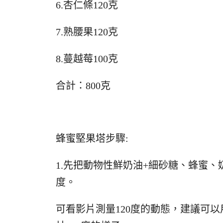
6.杏仁條120克
7.熟腰果120克
8.蔓越莓100克
合計：800克
蜂蜜堅果塔步驟:
1.先把動物性鮮奶油+細砂糖、蜂蜜、
度。
可看影片測量120度的動態，建議可