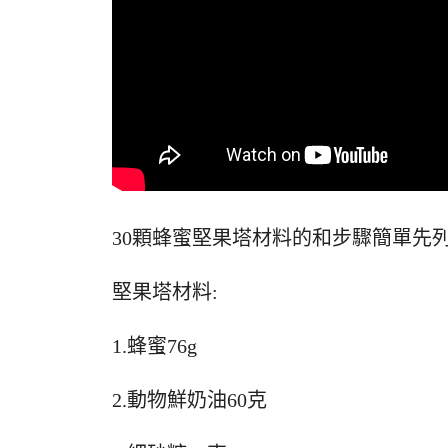
30顆蜂蜜堅果塔材料的和步驟簡單先列
堅果塔材料:
1.蜂蜜76g
2.動物鮮奶油60克