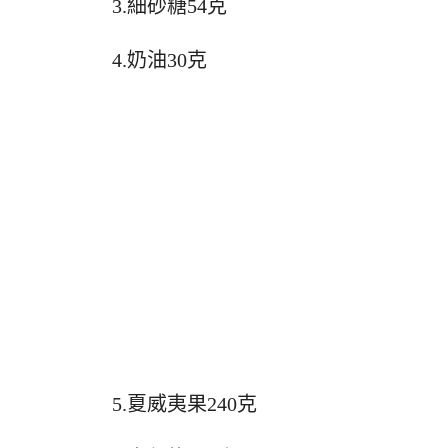
3.細砂糖54克
4.奶油30克
5.夏威夷果240克