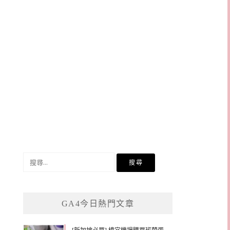
搜
尋
關
鍵
GA4今日熱門文章
字: