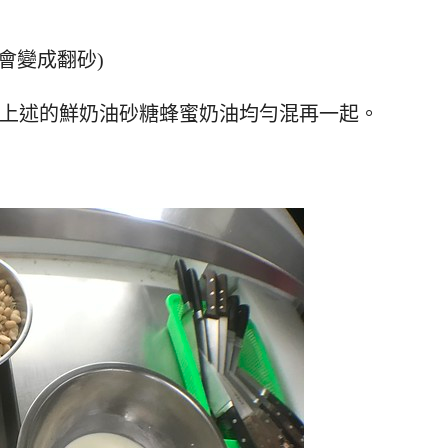
會變成翻砂)
和上述的鮮奶油砂糖蜂蜜奶油均勻混再一起。