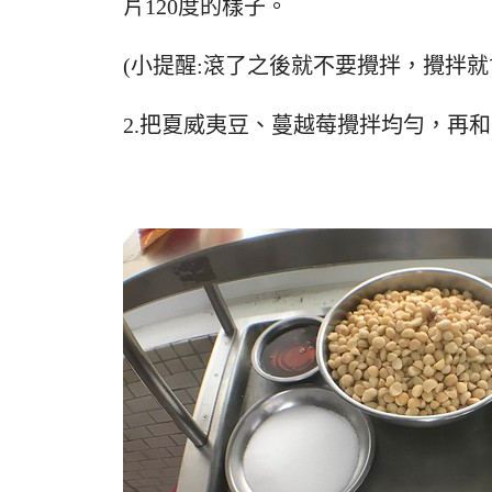
片120度的樣子。
(小提醒:滾了之後就不要攪拌，攪拌就
2.把夏威夷豆、蔓越莓攪拌均勻，再