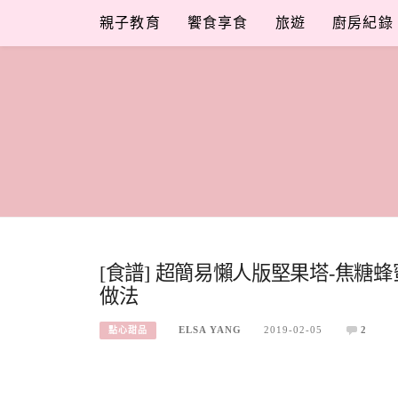
Skip
親子教育
饗食享食
旅遊
廚房紀錄
to
content
[食譜] 超簡易懶人版堅果塔-焦糖
做法
ELSA YANG
2019-02-05
2
點心甜品