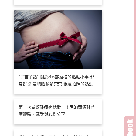
[子言子語] 關於elsa部落格的點點小事-菲
常好攝 雙胞胎多多奈奈 很愛拍照的媽媽
第一次做頌缽療癒就愛上！尼泊爾頌缽聲
療體驗、感受與心得分享