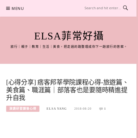
Skip
MENU
to
content
ELSA菲常好攝
旅行｜親子｜教育｜生活｜美食，把走過的路整理成你下一趟旅行的答案。
[心得分享] 痞客邦莘學院課程心得-旅遊篇、
美食篇、職涯篇｜部落客也是要隨時精進提
升自我
演講研習課後心得
ELSA YANG
2018-08-20
1