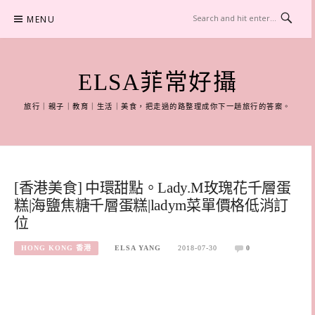
Skip
MENU
to
content
ELSA菲常好攝
旅行｜親子｜教育｜生活｜美食，把走過的路整理成你下一趟旅行的答案。
[香港美食] 中環甜點。Lady.M玫瑰花千層蛋
糕|海鹽焦糖千層蛋糕|ladym菜單價格低消訂
位
HONG KONG 香港
ELSA YANG
2018-07-30
0