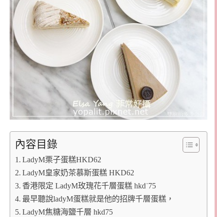
內容目錄
LadyM栗子蛋糕HKD62
LadyM皇家奶茶慕斯蛋糕 HKD62
香港限定 LadyM玫瑰花千層蛋糕 hkd˙75
最早聽說ladyM蛋糕就是他的招牌千層蛋糕，
LadyM焦糖海鹽千層 hkd75