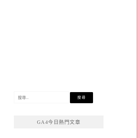
搜
尋
關
鍵
GA4今日熱門文章
字: