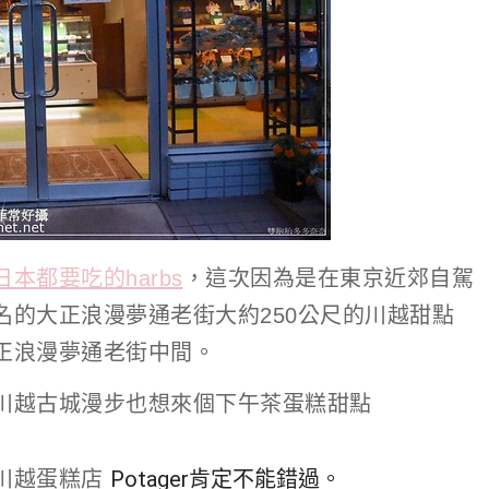
日本都要吃的harbs
，這次因為是在東京近郊自駕
名的大正浪漫夢通老街大約250公尺的川越甜點
正浪漫夢通老街中間。
川越古城漫步也想來個下午茶蛋糕甜點
川越 菓子屋橫
Potager肯定不能錯過。
川越蛋糕店