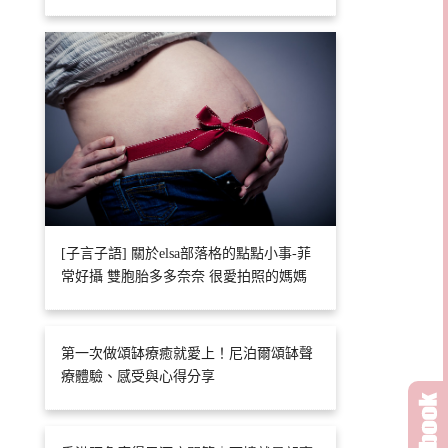
[子言子語] 關於elsa部落格的點點小事-菲
常好攝 雙胞胎多多奈奈 很愛拍照的媽媽
第一次做頌缽療癒就愛上！尼泊爾頌缽聲
療體驗、感受與心得分享