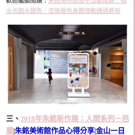
歡迎繼續閱讀：
朱銘美術館親子活動推薦｜噴
水池戲水餵魚｜塗鴉著色身體律動通通都有
三、
2018年朱銘新作展：人間系列－芭
蕾
|
朱銘美術館作品心得分享|金山一日