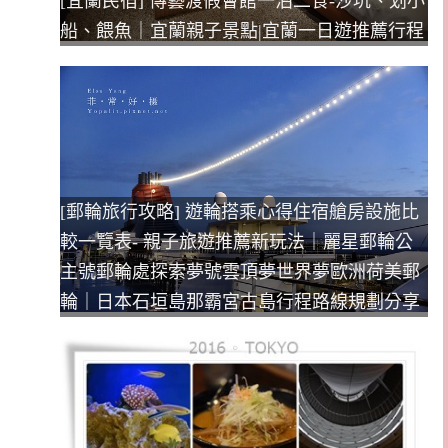
[宜蘭民宿] 傳藝渡假會館一泊二食-沙坑、划小
船、餵魚｜宜蘭親子景點|宜蘭一日遊推薦行程
[郵輪旅行攻略] 遊輪搭乘心得住宿艙房設施比
較一覽表- 親子旅遊推薦新玩法｜麗星郵輪公
主號郵輪處探索夢號雲頂夢世界夢歐洲荷美郵
輪｜日本石垣島那霸宮古島行程路線規劃分享