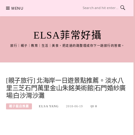
Skip
MENU
to
content
ELSA菲常好攝
旅行｜親子｜教育｜生活｜美食，把走過的路整理成你下一趟旅行的答案。
[親子旅行] 北海岸一日遊景點推薦。淡水八
里三芝石門萬里金山朱銘美術館|石門婚紗廣
場|白沙灣沙灘
親子飯店推薦
ELSA YANG
2018-06-19
0