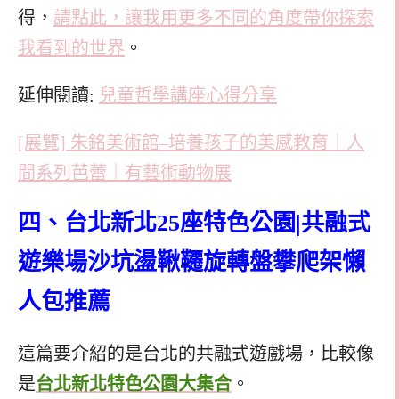
得，
請點此，讓我用更多不同的角度帶你探索
我看到的世界
。
延伸閱讀:
兒童哲學講座心得分享
[展覽] 朱銘美術館–培養孩子的美感教育｜人
間系列芭蕾｜有藝術動物展
四、台北新北25座特色公園|共融式
遊樂場沙坑盪鞦韆旋轉盤攀爬架懶
人包推薦
這篇要介紹的是台北的共融式遊戲場，比較像
是
台北新北特色公園大集合
。