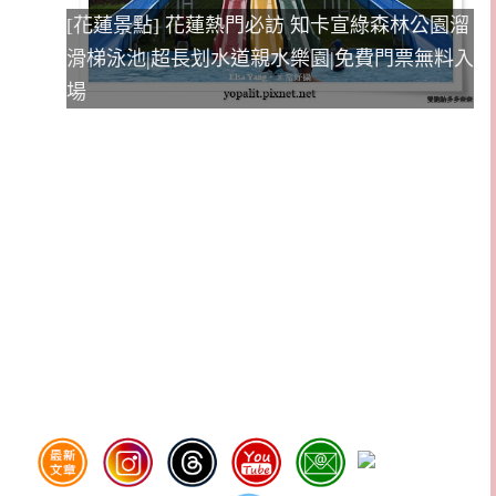
[花蓮景點] 花蓮熱門必訪 知卡宣綠森林公園溜
滑梯泳池|超長划水道親水樂園|免費門票無料入
場