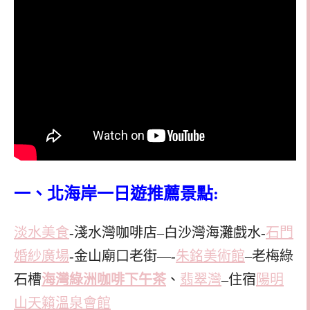
一、北海岸一日遊推薦景點:
淡水美食
-淺水灣咖啡店–白沙灣海灘戲水-
石門
婚紗廣場
-金山廟口老街—-
朱銘美術館
–老梅綠
石槽
海灣綠洲咖啡下午茶
、
翡翠灣
–住宿
陽明
山天籟溫泉會館