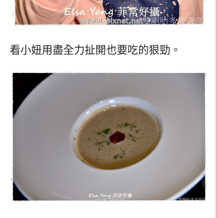
看小妞用盡全力扯開也要吃的狠勁。