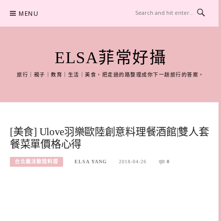
Skip
MENU
to
content
ELSA菲常好攝
旅行｜親子｜教育｜生活｜美食，把走過的路整理成你下一趟旅行的答案。
[美食] Ulove羽樂歐陸創意料理餐酒館|雙人套
餐菜單價格心得
台北義法歐陸料理
ELSA YANG
2018-04-26
0