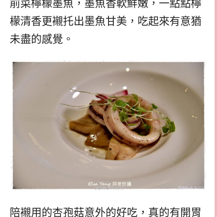
前菜檸檬墨魚，墨魚香軟鮮嫩，一點點檸
檬清香更襯托出墨魚甘美，吃起來有意猶
未盡的感覺。
陪襯用的杏孢菇意外的好吃，真的有開胃