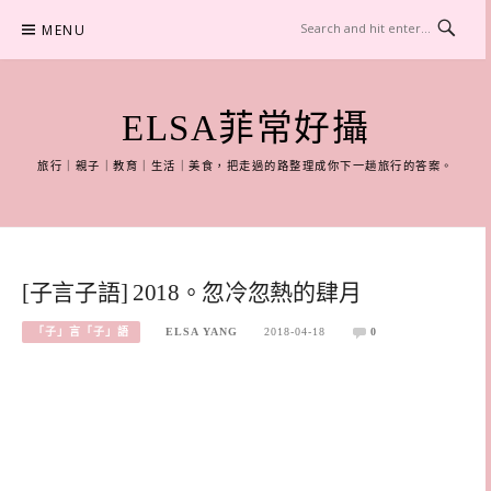
Skip
MENU
to
content
ELSA菲常好攝
旅行｜親子｜教育｜生活｜美食，把走過的路整理成你下一趟旅行的答案。
[子言子語] 2018。忽冷忽熱的肆月
「子」言「子」語
ELSA YANG
2018-04-18
0