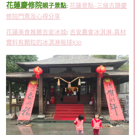
花蓮慶修院
親子景點
:
花蓮景點–三級古蹟慶
修院門票及心得分享
花蓮美食推薦吉安冰城
:
吉安農會冰淇淋-真材
實料有顆粒的冰淇淋每球$30