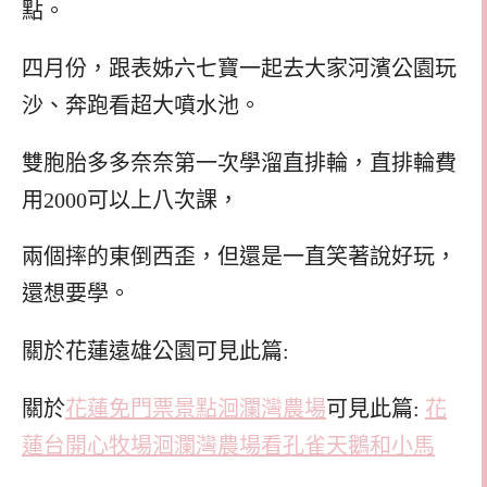
點。
四月份，跟表姊六七寶一起去大家河濱公園玩
沙、奔跑看超大噴水池。
雙胞胎多多奈奈第一次學溜直排輪，直排輪費
用2000可以上八次課，
兩個摔的東倒西歪，但還是一直笑著說好玩，
還想要學。
關於花蓮遠雄公園可見此篇:
關於
花蓮免門票景點洄瀾灣農場
可見此篇:
花
蓮台開心牧場洄瀾灣農場看孔雀天鵝和小馬