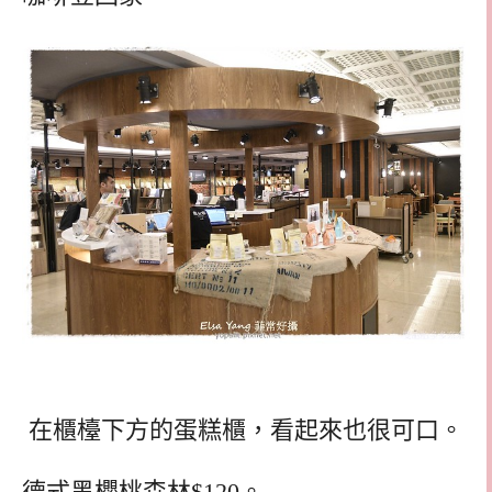
在櫃檯下方的蛋糕櫃，看起來也很可口。
德式黑櫻桃森林$120。