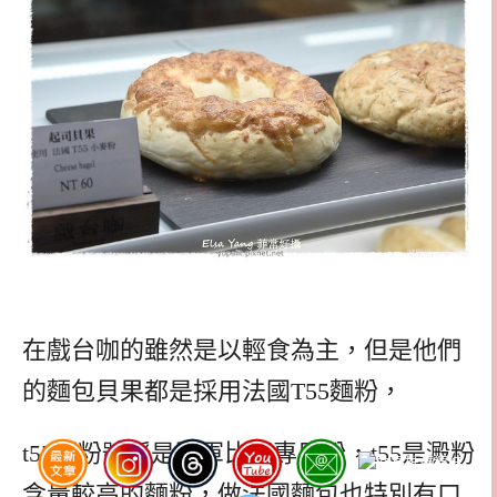
在戲台咖的雖然是以輕食為主，但是他們
的麵包貝果都是採用法國T55麵粉，
t55麵粉號稱是冠軍比賽專用粉，t55是澱粉
含量較高的麵粉，做法國麵包也特別有口