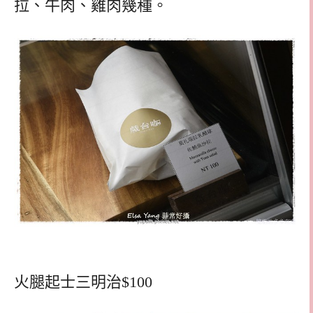
拉、牛肉、雞肉幾種。
火腿起士三明治$100