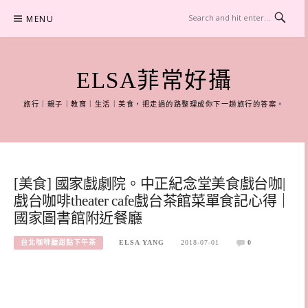
Skip
MENU
to
content
ELSA菲常好攝
旅行｜親子｜教育｜生活｜美食，把走過的路整理成你下一趟旅行的答案。
[美食] 國家戲劇院。中正紀念堂美食戲台咖|
戲台咖啡theater cafe戲台茶館菜單食記心得｜
國家圖書館附近餐廳
台北咖啡廳甜點下午茶
ELSA YANG
2018-07-01
0