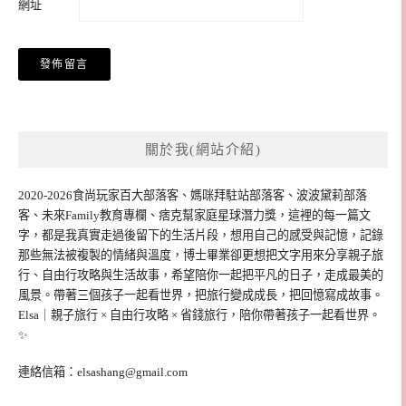
網址
關於我(網站介紹)
2020-2026食尚玩家百大部落客、媽咪拜駐站部落客、波波黛莉部落
客、未來Family教育專欄、痞克幫家庭星球潛力獎，這裡的每一篇文
字，都是我真實走過後留下的生活片段，想用自己的感受與記憶，記錄
那些無法被複製的情緒與溫度，博士畢業卻更想把文字用來分享親子旅
行、自由行攻略與生活故事，希望陪你一起把平凡的日子，走成最美的
風景。帶著三個孩子一起看世界，把旅行變成成長，把回憶寫成故事。
Elsa｜親子旅行 × 自由行攻略 × 省錢旅行，陪你帶著孩子一起看世界。
✨
連絡信箱：
elsashang@gmail.com