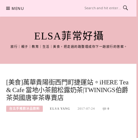
Skip
MENU
to
content
ELSA菲常好攝
旅行｜親子｜教育｜生活｜美食，把走過的路整理成你下一趟旅行的答案。
[美食]萬華貴陽街西門町捷運站。iHERE Tea
& Cafe 當地小茶館松露奶茶|TWININGS伯爵
茶英國唐寧茶專賣店
台北手搖飲冰品飲料
ELSA YANG
2017-07-24
0