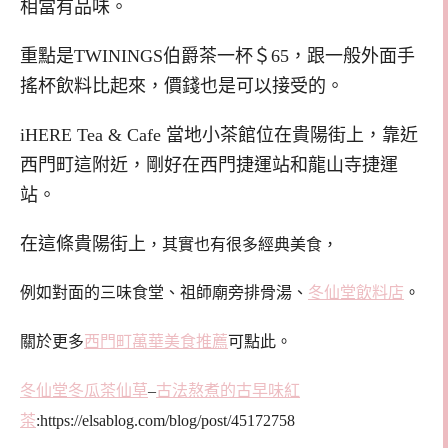
相當有品味。
重點是TWININGS伯爵茶一杯＄65，跟一般外面手
搖杯飲料比起來，價錢也是可以接受的。
iHERE Tea & Cafe 當地小茶館位在貴陽街上，靠近
西門町這附近，剛好在西門捷運站和龍山寺捷運
站。
在這條貴陽街上
，其實也有很多經典美食，
例如對面的三味食堂、祖師廟旁排骨湯、
冬仙堂飲料店
。
關於更多
西門町萬華美食推薦
可點此。
冬仙堂冬瓜茶仙草
–
古法熬煮的古早味紅
茶
:https://elsablog.com/blog/post/45172758