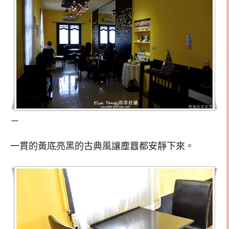
－
一貫的黃底亮黑的古典風讓塵囂都安靜下來。