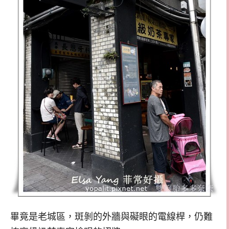
畢竟是老城區，斑剝的外牆與礙眼的電線桿，仍難