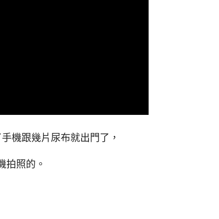
了手機跟幾片尿布就出門了，
s手機拍照的。