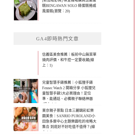
[新加坡必買] 樟宜機場購買班蘭蛋
糕BENGAWAN SOLO 綠蛋糕捲戚
風蛋糕(瀏覽：20)
GA4即時熱門文章
信義區美食推薦｜板前中山無菜單
燒肉評價，和牛控一定要收藏(線
上：1)
兒童智慧手錶推薦｜小狐狸手錶
Fennec Watch 2 開箱分享 小狐狸兒
童智慧手錶5大必買理由！定位
準、能通話、必備親子聯絡神器
(線上：1)
東京親子景點 日本三麗鷗彩虹樂
園美食｜SANRIO PUROLAND小
田急多摩中心主題樂園吃的攻略大
集合 到底好不好吃值不值得？(線
上：1)