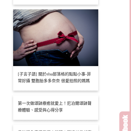
[子言子語] 關於elsa部落格的點點小事-菲
常好攝 雙胞胎多多奈奈 很愛拍照的媽媽
第一次做頌缽療癒就愛上！尼泊爾頌缽聲
療體驗、感受與心得分享