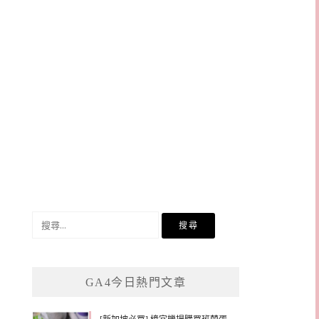
搜
尋
關
鍵
GA4今日熱門文章
字: