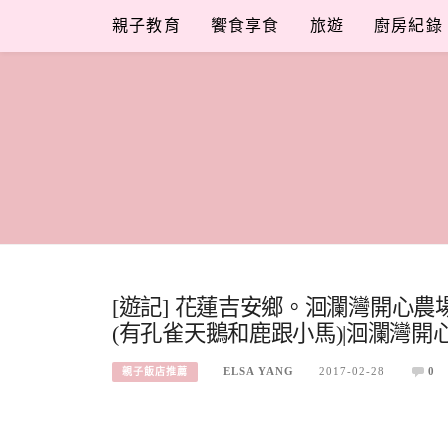
Skip
親子教育
饗食享食
旅遊
廚房紀錄
to
content
[遊記] 花蓮吉安鄉。洄瀾灣開心農場
(有孔雀天鵝和鹿跟小馬)|洄瀾灣開
ELSA YANG
2017-02-28
0
親子飯店推薦