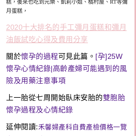
糕，後來也吃到元樂、凱莉小姐、橘村屋、RT等彌
月蛋糕，
2020十大排名的手工彌月蛋糕和彌月
油飯試吃心得及費用分享
關於
懷孕的過程
可見此篇。
[孕]25W
懷孕心情紀錄|高齡產婦可能遇到的風
險及用藥注意事項
上一胎從七周開始臥床安胎的
雙胞胎
懷孕過程及心情紀錄
延伸閱讀:
禾馨婦產科自費產檢價格一覽