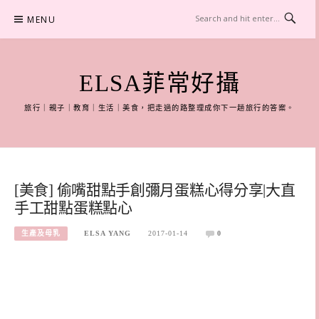
Skip
MENU
to
content
ELSA菲常好攝
旅行｜親子｜教育｜生活｜美食，把走過的路整理成你下一趟旅行的答案。
[美食] 偷嘴甜點手創彌月蛋糕心得分享|大直
手工甜點蛋糕點心
生產及母乳
ELSA YANG
2017-01-14
0