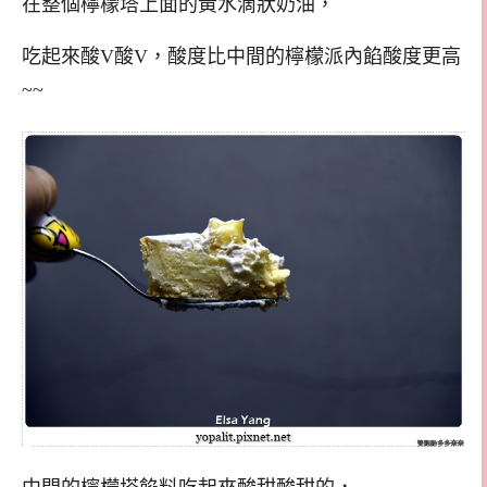
在整個檸檬塔上面的黃水滴狀奶油，
吃起來酸V酸V，酸度比中間的檸檬派內餡酸度更高
~~