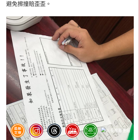
避免擦撞賠歪歪。