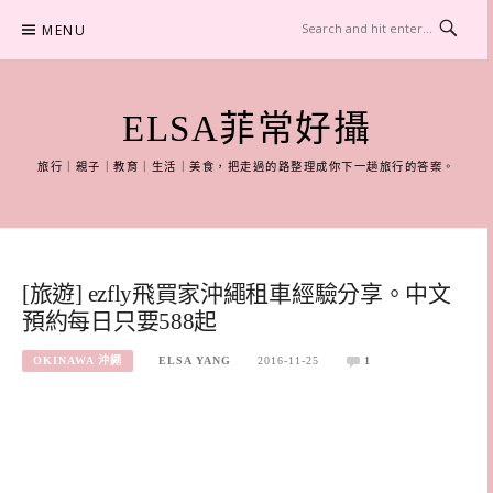
Skip
MENU
to
content
ELSA菲常好攝
旅行｜親子｜教育｜生活｜美食，把走過的路整理成你下一趟旅行的答案。
[旅遊] ezfly飛買家沖繩租車經驗分享。中文
預約每日只要588起
OKINAWA 沖繩
ELSA YANG
2016-11-25
1