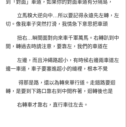
到「對面」車道，如果你的對面車道有分隔島，
立馬糗大逆向中…所以要記得永遠先左轉，左
切。像我車子突然打滑，我情急下意思把車頭
扭右…瞬間面對向來車千軍萬馬。右轉趴到中
間，轉過去時請注意，要靠左，我們的車道在
左邊，而且沖繩路超小，有時候右邊兩車道左
邊一車道，車子要塞進超小的縫裡，根本不覺
得那是路，還以為轉來單行道。走錯路要迴
轉，是要到下路口靠右到中間杵著，迴轉後也是
右轉車才靠右，直行車往左去。