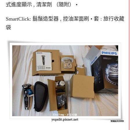
式進度顯示 , 清潔劑 （隨附） •
SmartClick: 鬍鬚造型器 , 控油潔面刷 • 套 : 旅行收藏
袋