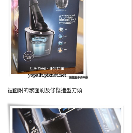
裡面附的潔面刷及修鬚造型刀頭