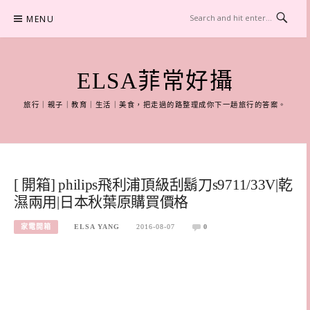
Skip
MENU
to
content
ELSA菲常好攝
旅行｜親子｜教育｜生活｜美食，把走過的路整理成你下一趟旅行的答案。
[ 開箱] philips飛利浦頂級刮鬍刀s9711/33V|乾
濕兩用|日本秋葉原購買價格
家電開箱
ELSA YANG
2016-08-07
0