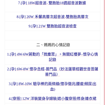
7.
[孕] 18W超音波- 雙胞胎18週超音波數據
8.
[孕] 20W 禾馨高層次超音波-雙胞胎高層次
9.
[孕] 21W 雙胞胎超音波檢查
二、媽媽的心情記錄
1.[
孕]
4W-6W蔣勳的「微塵眾」。無關紅樓夢–懷孕心情
記錄
2.
[孕] 6W-8W 懷孕念經-普門品（妙法蓮華經觀世音菩薩
普門品）
3.
[孕] 8W-10W 驗孕棒的兩條線(懷孕徵兆|腰痠|頻尿|出
血)
4.
[穿搭] 12W 洋裝變身孕婦裝|遮小腹穿搭|修身|連衣裙