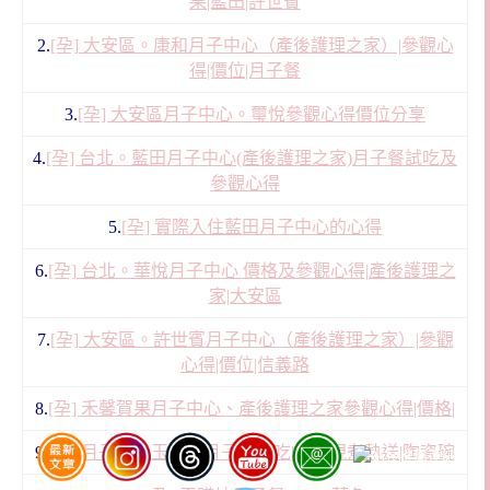
果|藍田|許世賓
2.
[孕] 大安區。康和月子中心（產後護理之家）|參觀心
得|價位|月子餐
3.
[孕] 大安區月子中心。璽悅參觀心得價位分享
4.
[孕] 台北。藍田月子中心(產後護理之家)月子餐試吃及
參觀心得
5.
[孕] 實際入住藍田月子中心的心得
6.
[孕] 台北。華悅月子中心 價格及參觀心得|產後護理之
家|大安區
7.
[孕] 大安區。許世賓月子中心（產後護理之家）|參觀
心得|價位|信義路
8.
[孕] 禾馨賀果月子中心、產後護理之家參觀心得|價格|
9.
[孕] 月子餐。玉膳坊月子餐試吃|三餐現煮熱送|陶瓷碗