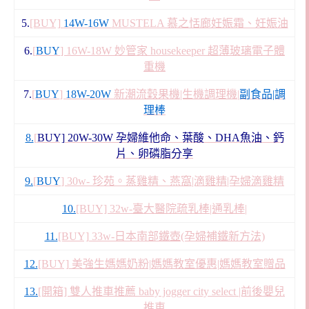
5.
[BUY]
14W-16W
MUSTELA 慕之恬廊妊娠霜、妊娠油
6.
[
BUY
] 16W-18W 妙管家 housekeeper 超薄玻璃電子體
重機
7.
[
BUY
]
18W-20W
新潮流穀果機|生機調理機|
副食品|調
理棒
8.
[
BUY] 20W-30W 孕婦維他命、葉酸、DHA魚油、鈣
片、卵磷脂分享
9.
[
BUY
] 30w- 珍苑。蒸雞精、燕窩|滴雞精|孕婦滴雞精
10.
[BUY] 32w-臺大醫院疏乳棒|通乳棒|
11.
[BUY] 33w-日本南部鐵壺(孕婦補鐵新方法)
12.
[BUY] 美強生媽媽奶粉|媽媽教室優惠|媽媽教室贈品
13.
[開箱] 雙人推車推薦 baby jogger city select |前後嬰兒
推車