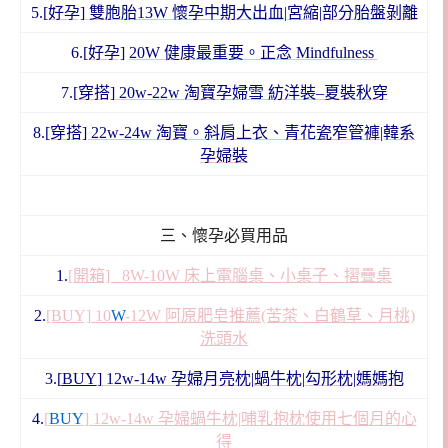
5.
[好孕] 雙胞胎13W 懷孕中期大出血|宮縮|部分胎盤剝離
6.
[好孕]
20W 健康最重要。正念 Mindfulness
7.
[穿搭] 20w-22w 淘寶孕婦雪 紡洋裝–夏裝秋穿
8.
[穿搭] 22w-24w 淘寶。斜肩上衣、青花瓷窄管褲|韓系
孕婦裝
三、懷孕必買用品
1.
[開箱] 8W-10W 床上電腦桌、小桌子、摺疊桌
2.
[BUY] 10
W
-12W 阿原肥皂推薦(苦茶、白鶴草、月桃)
洗頭水
3.[
BUY
]
12w-14w 孕婦月亮枕|蝸牛枕|勾形枕|媽媽抱
4.
[
BUY
] 12w-14w 孕婦蝸牛枕|哺乳抱枕使用七個月的心
得