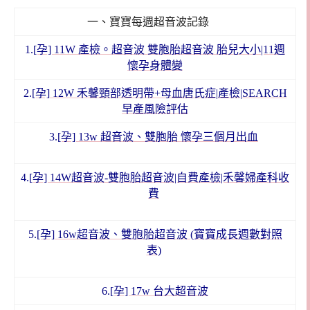
一、寶寶每週超音波記錄
1.
[孕] 11W 產檢。超音波 雙胞胎超音波 胎兒大小|11週
懷孕身體變
2.
[孕] 12W 禾馨頸部透明帶+母血唐氏症|產檢|SEARCH
早產風險評估
3.
[孕] 13w 超音波、雙胞胎 懷孕三個月出血
4.
[孕] 14W超音波-雙胞胎超音波|自費產檢|禾馨婦產科收
費
5.
[孕] 16w超音波、雙胞胎超音波 (寶寶成長週數對照
表)
6.
[孕] 17w 台大超音波