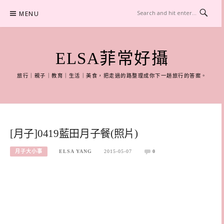
Skip
MENU
to
content
ELSA菲常好攝
旅行｜親子｜教育｜生活｜美食，把走過的路整理成你下一趟旅行的答案。
[月子]0419藍田月子餐(照片)
月子大小事
ELSA YANG
2015-05-07
0