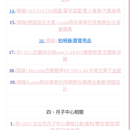
14.
[開箱] MAXI-COSI提藍|嬰兒提籃|雙人推車|汽車座椅
15.
[開箱]德國設計大獎-Lassig時尚單寧托特媽媽包|大容
量媽媽
16.
[開箱]
拍嗝器|寶寶用品
17.
[孕] 2015克蘭詩孕婦spa|CLARINS媽媽教室|克蘭斯孕
婦
18.
[開箱] Microlife百略醫學BP 3MS1-4K手臂式電子血壓
19.
[開箱]Lassig時尚單寧托特媽媽包|媽媽包推薦|德國設
計
四、月子中心相關
1.
[孕] 2015 台北市月子中心價格比較|康和|璽悅|華悅|賀