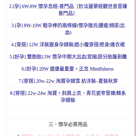
2.
[孕] 6W-8W 懷孕念經-普門品（妙法蓮華經觀世音菩薩
普門品）
3.
[孕] 8W-10W 驗孕棒的兩條線(懷孕徵兆|腰痠|頻尿|出
血)
4.
[穿搭] 12W 洋裝變身孕婦裝|遮小腹穿搭|修身|連衣裙
5.
[好孕] 雙胞胎13W 懷孕中期大出血|宮縮|部分胎盤剝離
6.
[好孕]
20W 健康最重要。正念 Mindfulness
7.
[穿搭] 20w-22w 淘寶孕婦雪 紡洋裝–夏裝秋穿
8.
[穿搭] 22w-24w 淘寶。斜肩上衣、青花瓷窄管褲|韓系
孕婦裝
三、懷孕必買用品