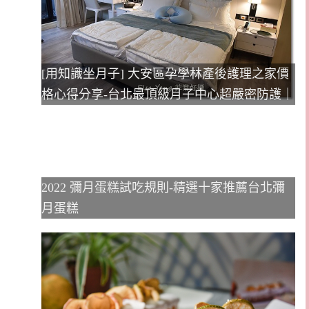
[用知識坐月子] 大安區孕學林產後護理之家價
格心得分享-台北最頂級月子中心超嚴密防護｜
2022 彌月蛋糕試吃規則-精選十家推薦台北彌
月蛋糕