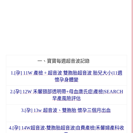
一、寶寶每週超音波記錄
1.
[孕] 11W 產檢。超音波 雙胞胎超音波 胎兒大小|11週
懷孕身體變
2.
[孕] 12W 禾馨頸部透明帶+母血唐氏症|產檢|SEARCH
早產風險評估
3.
[孕] 13w 超音波、雙胞胎 懷孕三個月出血
4.
[孕] 14W超音波-雙胞胎超音波|自費產檢|禾馨婦產科收