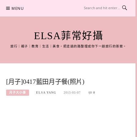
Skip
MENU
to
content
ELSA菲常好攝
旅行｜親子｜教育｜生活｜美食，把走過的路整理成你下一趟旅行的答案。
[月子]0417藍田月子餐(照片)
月子大小事
ELSA YANG
2015-05-07
0