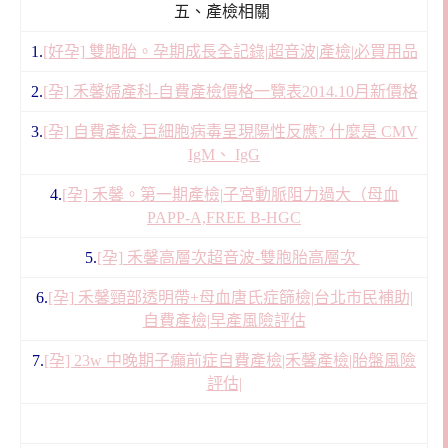
五、產檢相關
1.
[好孕] 雙胞胎。孕期成長全記錄|超音波|產檢|必買用品
2.
[孕] 禾馨婦產科-自費產檢價格一覽表2014.10月新價格
3.
[孕] 自費產檢-巨細胞病毒呈現陽性反應? 什麼是 CMV
IgM、 IgG
4.
[孕] 禾馨。第一期產檢|子宮動脈阻力過大（母血
PAPP-A,FREE B-HGC
5.
[孕] 禾馨高層次超音波-雙胞胎高層次
6.
[孕] 禾馨頸部透明帶+母血唐氏症篩檢|台北市民補助|
自費產檢|早產風險評估
7.
[孕] 23w 中晚期子癲前症自費產檢|禾馨產檢|胎盤風險
評估|