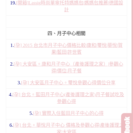
19.
[開箱]Lassig時尚單寧托特媽媽包|媽媽包推薦|德國設
計
四、月子中心相關
1.
[孕] 2015 台北市月子中心價格比較|康和|璽悅|華悅|賀
果|藍田|許世賓
2.
[孕] 大安區。康和月子中心（產後護理之家）|參觀心
得|價位|月子餐
3.
[孕] 大安區月子中心。璽悅參觀心得價位分享
4.
[孕] 台北。藍田月子中心(產後護理之家)月子餐試吃及
參觀心得
5.
[孕] 實際入住藍田月子中心的心得
6.
[孕] 台北。華悅月子中心 價格及參觀心得|產後護理之
家|大安區