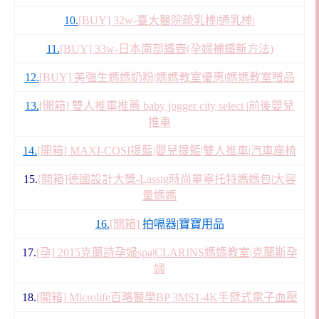
10.
[BUY] 32w-臺大醫院疏乳棒|通乳棒|
11.
[BUY] 33w-日本南部鐵壺(孕婦補鐵新方法)
12.
[BUY] 美強生媽媽奶粉|媽媽教室優惠|媽媽教室贈品
13.
[開箱] 雙人推車推薦 baby jogger city select |前後嬰兒
推車
14.
[開箱] MAXI-COSI提藍|嬰兒提籃|雙人推車|汽車座椅
15.
[開箱]德國設計大獎-Lassig時尚單寧托特媽媽包|大容
量媽媽
16.
[開箱]
拍嗝器|寶寶用品
17.
[孕] 2015克蘭詩孕婦spa|CLARINS媽媽教室|克蘭斯孕
婦
18.
[開箱] Microlife百略醫學BP 3MS1-4K手臂式電子血壓