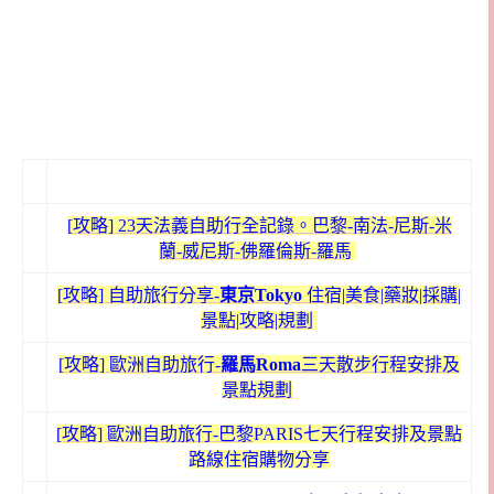
[攻略] 23天法義自助行全記錄。巴黎-南法-尼斯-米
蘭-威尼斯-佛羅倫斯-羅馬
[攻略]
自助旅行分享-
東京Tokyo
住宿|美食|藥妝|採購|
景點|攻略|規劃
[攻略] 歐洲自助旅行-
羅馬R
oma
三天散步行程安排及
景點規劃
[攻略] 歐洲自助旅行-巴黎
PARIS七天行程安排及景點
路線住宿購物分享