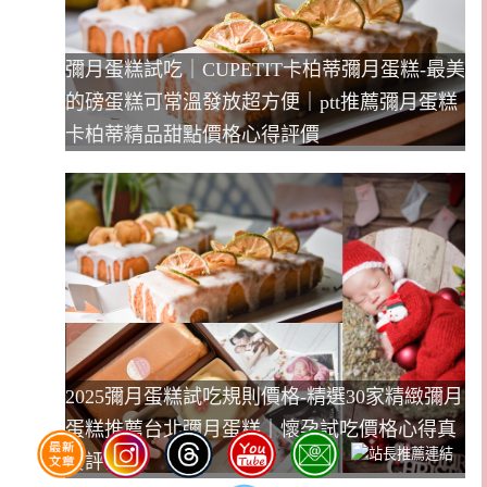
彌月蛋糕試吃｜CUPETIT卡柏蒂彌月蛋糕-最美
的磅蛋糕可常溫發放超方便｜ptt推薦彌月蛋糕
卡柏蒂精品甜點價格心得評價
2025彌月蛋糕試吃規則價格-精選30家精緻彌月
蛋糕推薦台北彌月蛋糕｜懷孕試吃價格心得真
實評比