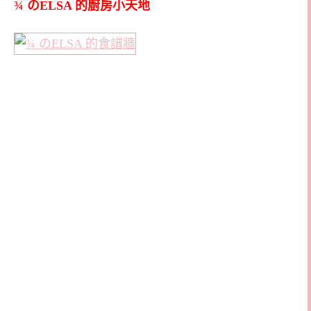
¾ のELSA 的廚房小天地