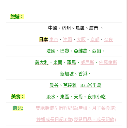
旅遊：
中國
、
杭州
、
烏鎮
、
廈門
、
日本
東京
、
沖繩
、
大阪
、
京都
、
奈良
法國
、
巴黎
、
亞維農
、
亞爾
、
義大利
、
米蘭
、
羅馬
、
威尼斯
、
佛羅倫斯
新加坡、
香港、
曼谷
、
芭達雅
Bali峇里島
美食：
淡水
、
東區
、
天母
、
夜市小吃
育兒:
雙胞胎懷孕過程紀錄(產檢、月子餐食譜)
雙妞成長日記-0歲(嬰兒用品、成長紀錄)