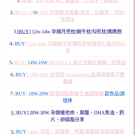
1.
[開箱] 8W-10W 床上電腦桌、小桌子、摺疊桌
2.
[BUY] 10
W
-12W 阿原肥皂推薦(苦茶、白鶴草、月桃)
洗頭水
3.[
BUY
]
12w-14w 孕婦月亮枕|蝸牛枕|勾形枕|媽媽抱
4.
[
BUY
] 12w-14w 孕婦蝸牛枕|哺乳抱枕使用七個月的心
得
5.
[BUY]
14W-16W
MUSTELA 慕之恬廊妊娠霜、妊娠油
6.
[
BUY
] 16W-18W 妙管家 housekeeper 超薄玻璃電子體
重機
7.
[
BUY
]
18W-20W
新潮流穀果機|生機調理機|
副食品|調
理棒
8.
[
BUY] 20W-30W 孕婦維他命、葉酸、DHA魚油、鈣
片、卵磷脂分享
9.
[
BUY
] 30w- 珍苑。蒸雞精、燕窩|滴雞精|孕婦滴雞精