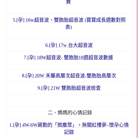
費
5.
[孕] 16w超音波、雙胞胎超音波 (寶寶成長週數對照
表)
6.
[孕] 17w 台大超音波
7.
[孕] 18W超音波- 雙胞胎18週超音波數據
8.
[孕] 20W 禾馨高層次超音波-雙胞胎高層次
9.
[孕] 21W 雙胞胎超音波檢查
二、媽媽的心情記錄
1.[
孕]
4W-6W蔣勳的「微塵眾」。無關紅樓夢–懷孕心情
記錄