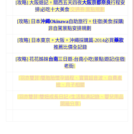
[攻略] 大阪遊記。關西五天四夜
大阪京都奈良
行程安
排|必吃十大美食
|交通卷|景點規劃
[攻略] 日本
沖繩Okinawa
自助旅行。住宿|美食|採購|
非自駕景點安排規劃
[攻略] 日本東京。大阪。沖繩採購篇-2014必買
藥妝
推薦比價全記錄
[攻略]
花花姊妹
台南
三日遊-台南小吃|景點|遊記|住宿|
老街|
[羽亦雙菲]雙胞胎懷孕過程、寶寶超音波、自費產
檢、月子相關
[羽亦雙菲]雙妞成長日記 (生活點滴記錄、嬰兒用品
開箱分享)