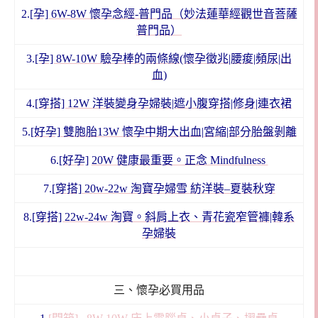
2.
[孕] 6W-8W 懷孕念經-普門品（妙法蓮華經觀世音菩薩
普門品）
3.
[孕] 8W-10W 驗孕棒的兩條線(懷孕徵兆|腰痠|頻尿|出
血)
4.
[穿搭] 12W 洋裝變身孕婦裝|遮小腹穿搭|修身|連衣裙
5.
[好孕] 雙胞胎13W 懷孕中期大出血|宮縮|部分胎盤剝離
6.
[好孕]
20W 健康最重要。正念 Mindfulness
7.
[穿搭] 20w-22w 淘寶孕婦雪 紡洋裝–夏裝秋穿
8.
[穿搭] 22w-24w 淘寶。斜肩上衣、青花瓷窄管褲|韓系
孕婦裝
三、懷孕必買用品