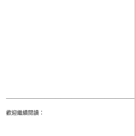
————————————————————————
歡迎繼續閱讀：