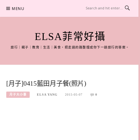
Skip
MENU
to
content
ELSA菲常好攝
旅行｜親子｜教育｜生活｜美食，把走過的路整理成你下一趟旅行的答案。
[月子]0415藍田月子餐(照片)
月子大小事
ELSA YANG
2015-05-07
0