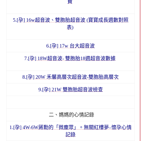
費
5.
[孕] 16w超音波、雙胞胎超音波 (寶寶成長週數對照
表)
6.
[孕] 17w 台大超音波
7.
[孕] 18W超音波- 雙胞胎18週超音波數據
8.
[孕] 20W 禾馨高層次超音波-雙胞胎高層次
9.
[孕] 21W 雙胞胎超音波檢查
二、媽媽的心情記錄
1.[
孕]
4W-6W蔣勳的「微塵眾」。無關紅樓夢–懷孕心情
記錄