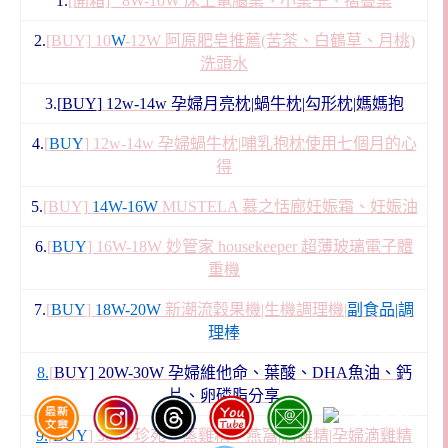
1.
[開箱] 8W-10W 床上電腦桌、小桌子、摺疊桌
2.
[BUY] 10
W
-12W 阿原肥皂推薦(苦茶、白鶴草、月桃)
洗頭水
3.[
BUY
]
12w-14w 孕婦月亮枕|蝸牛枕|勾形枕|媽媽抱
4.
[
BUY
] 12w-14w 孕婦蝸牛枕|哺乳抱枕使用七個月的心
得
5.
[BUY]
14W-16W
MUSTELA 慕之恬廊妊娠霜、妊娠油
6.
[
BUY
] 16W-18W 妙管家 housekeeper 超薄玻璃電子體
重機
7.
[
BUY
]
18W-20W
新潮流穀果機|生機調理機|
副食品|調
理棒
8.
[
BUY] 20W-30W 孕婦維他命、葉酸、DHA魚油、鈣
片、卵磷脂分享
9.
[
BUY
] 30w- 珍苑。蒸雞精、燕窩|滴雞精|孕婦滴雞精