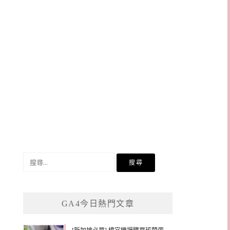
搜
尋
關
鍵
GA4今日熱門文章
字: