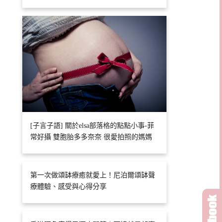
[子言子語] 關於elsa部落格的點點小事-菲
常好攝 雙胞胎多多奈奈 很愛拍照的媽媽
第一次做頌缽療癒就愛上！尼泊爾頌缽聲
療體驗、感受與心得分享