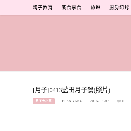
Skip
親子教育
饗食享食
旅遊
廚房紀錄
to
content
[月子]0413藍田月子餐(照片)
ELSA YANG
2015-05-07
0
月子大小事