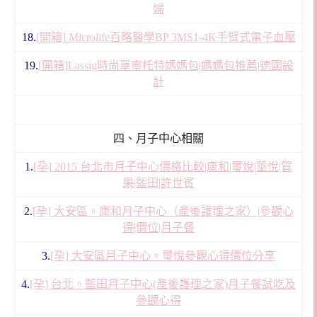
婦
18.
[開箱] Microlife百略醫學BP 3MS1-4K手臂式電子血壓
19.
[開箱]Lassig時尚單寧托特媽媽包|媽媽包推薦|德國設
計
四、月子中心相關
1.
[孕] 2015 台北市月子中心價格比較|康和|璽悅|華悅|賀
果|藍田|許世賓
2.
[孕] 大安區。康和月子中心（產後護理之家）|參觀心
得|價位|月子餐
3.
[孕] 大安區月子中心。璽悅參觀心得價位分享
4.
[孕] 台北。藍田月子中心(產後護理之家)月子餐試吃及
參觀心得