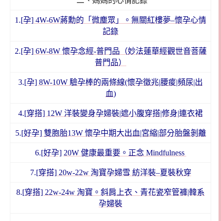
二、媽媽的心情記錄
1.[
孕]
4W-6W蔣勳的「微塵眾」。無關紅樓夢–懷孕心情
記錄
2.
[孕] 6W-8W 懷孕念經-普門品（妙法蓮華經觀世音菩薩
普門品）
3.
[孕] 8W-10W 驗孕棒的兩條線(懷孕徵兆|腰痠|頻尿|出
血)
4.
[穿搭] 12W 洋裝變身孕婦裝|遮小腹穿搭|修身|連衣裙
5.
[好孕] 雙胞胎13W 懷孕中期大出血|宮縮|部分胎盤剝離
6.
[好孕]
20W 健康最重要。正念 Mindfulness
7.
[穿搭] 20w-22w 淘寶孕婦雪 紡洋裝–夏裝秋穿
8.
[穿搭] 22w-24w 淘寶。斜肩上衣、青花瓷窄管褲|韓系
孕婦裝