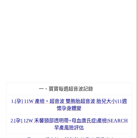
一、寶寶每週超音波記錄
1.
[孕] 11W 產檢。超音波 雙胞胎超音波 胎兒大小|11週
懷孕身體變
2.
[孕] 12W 禾馨頸部透明帶+母血唐氏症|產檢|SEARCH
早產風險評估