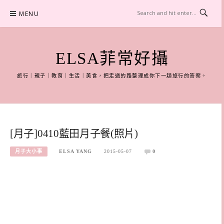
Skip
MENU
to
content
ELSA菲常好攝
旅行｜親子｜教育｜生活｜美食，把走過的路整理成你下一趟旅行的答案。
[月子]0410藍田月子餐(照片)
月子大小事
ELSA YANG
2015-05-07
0