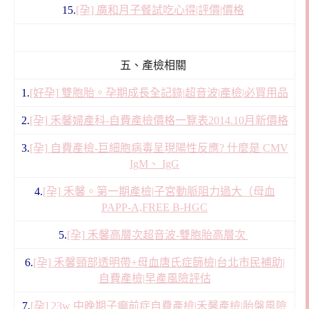
15.
[孕] 廣和月子餐試吃心得|評價|價格
五、產檢相關
1.
[好孕] 雙胞胎。孕期成長全記錄|超音波|產檢|必買用品
2.
[孕] 禾馨婦產科-自費產檢價格一覽表2014.10月新價格
3.
[孕] 自費產檢-巨細胞病毒呈現陽性反應? 什麼是 CMV
IgM、 IgG
4.
[孕] 禾馨。第一期產檢|子宮動脈阻力過大（母血
PAPP-A,FREE B-HGC
5.
[孕] 禾馨高層次超音波-雙胞胎高層次
6.
[孕] 禾馨頸部透明帶+母血唐氏症篩檢|台北市民補助|
自費產檢|早產風險評估
7.
[孕] 23w 中晚期子癲前症自費產檢|禾馨產檢|胎盤風險