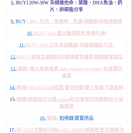
8.
[
BUY] 20W-30W 孕婦維他命、葉酸、DHA魚油、鈣
片、卵磷脂分享
9.
[
BUY
] 30w- 珍苑。蒸雞精、燕窩|滴雞精|孕婦滴雞精
10.
[BUY] 32w-臺大醫院疏乳棒|通乳棒|
11.
[BUY] 33w-日本南部鐵壺(孕婦補鐵新方法)
12.
[BUY] 美強生媽媽奶粉|媽媽教室優惠|媽媽教室贈品
13.
[開箱] 雙人推車推薦 baby jogger city select |前後嬰兒
推車
14.
[開箱] MAXI-COSI提藍|嬰兒提籃|雙人推車|汽車座椅
15.
[開箱]德國設計大獎-Lassig時尚單寧托特媽媽包|大容
量媽媽
16.
[開箱]
拍嗝器|寶寶用品
17.
[孕] 2015克蘭詩孕婦spa|CLARINS媽媽教室|克蘭斯孕