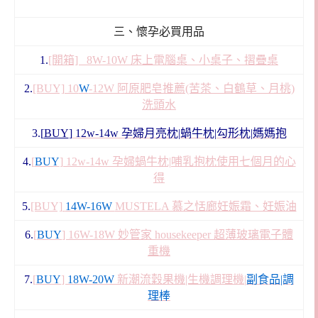
三、懷孕必買用品
1.
[開箱] 8W-10W 床上電腦桌、小桌子、摺疊桌
2.
[BUY] 10
W
-12W 阿原肥皂推薦(苦茶、白鶴草、月桃)
洗頭水
3.[
BUY
]
12w-14w 孕婦月亮枕|蝸牛枕|勾形枕|媽媽抱
4.
[
BUY
] 12w-14w 孕婦蝸牛枕|哺乳抱枕使用七個月的心
得
5.
[BUY]
14W-16W
MUSTELA 慕之恬廊妊娠霜、妊娠油
6.
[
BUY
] 16W-18W 妙管家 housekeeper 超薄玻璃電子體
重機
7.
[
BUY
]
18W-20W
新潮流穀果機|生機調理機|
副食品|調
理棒