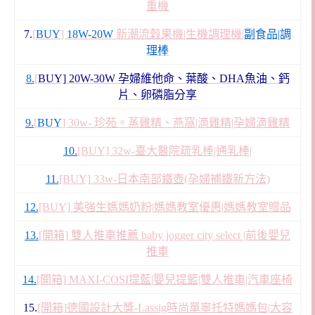
重機
7.
[
BUY
]
18W-20W
新潮流穀果機|生機調理機|
副食品|調
理棒
8.
[
BUY] 20W-30W 孕婦維他命、葉酸、DHA魚油、鈣
片、卵磷脂分享
9.
[
BUY
] 30w- 珍苑。蒸雞精、燕窩|滴雞精|孕婦滴雞精
10.
[BUY] 32w-臺大醫院疏乳棒|通乳棒|
11.
[BUY] 33w-日本南部鐵壺(孕婦補鐵新方法)
12.
[BUY] 美強生媽媽奶粉|媽媽教室優惠|媽媽教室贈品
13.
[開箱] 雙人推車推薦 baby jogger city select |前後嬰兒
推車
14.
[開箱] MAXI-COSI提藍|嬰兒提籃|雙人推車|汽車座椅
15.
[開箱]德國設計大獎-Lassig時尚單寧托特媽媽包|大容