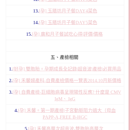
13.
[孕] 玉膳坊月子餐DAY4菜色
14.
[孕] 玉膳坊月子餐DAY5菜色
15.
[孕] 廣和月子餐試吃心得|評價|價格
五、產檢相關
1.
[好孕] 雙胞胎。孕期成長全記錄|超音波|產檢|必買用品
2.
[孕] 禾馨婦產科-自費產檢價格一覽表2014.10月新價格
3.
[孕] 自費產檢-巨細胞病毒呈現陽性反應? 什麼是 CMV
IgM、 IgG
4.
[孕] 禾馨。第一期產檢|子宮動脈阻力過大（母血
PAPP-A,FREE B-HGC
5.
[孕] 禾馨高層次超音波-雙胞胎高層次