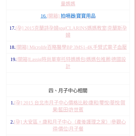
量媽媽
16.
[開箱]
拍嗝器|寶寶用品
17.
[孕] 2015克蘭詩孕婦spa|CLARINS媽媽教室|克蘭斯孕
婦
18.
[開箱] Microlife百略醫學BP 3MS1-4K手臂式電子血壓
19.
[開箱]Lassig時尚單寧托特媽媽包|媽媽包推薦|德國設
計
四、月子中心相關
1.
[孕] 2015 台北市月子中心價格比較|康和|璽悅|華悅|賀
果|藍田|許世賓
2.
[孕] 大安區。康和月子中心（產後護理之家）|參觀心
得|價位|月子餐