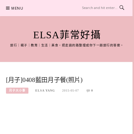
Skip
MENU
to
content
ELSA菲常好攝
旅行｜親子｜教育｜生活｜美食，把走過的路整理成你下一趟旅行的答案。
[月子]0408藍田月子餐(照片)
月子大小事
ELSA YANG
2015-05-07
0