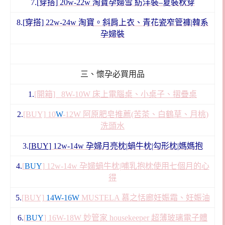
7.
[穿搭] 20w-22w 淘寶孕婦雪 紡洋裝–夏裝秋穿
8.
[穿搭] 22w-24w 淘寶。斜肩上衣、青花瓷窄管褲|韓系
孕婦裝
三、懷孕必買用品
1.
[開箱] 8W-10W 床上電腦桌、小桌子、摺疊桌
2.
[BUY] 10
W
-12W 阿原肥皂推薦(苦茶、白鶴草、月桃)
洗頭水
3.[
BUY
]
12w-14w 孕婦月亮枕|蝸牛枕|勾形枕|媽媽抱
4.
[
BUY
] 12w-14w 孕婦蝸牛枕|哺乳抱枕使用七個月的心
得
5.
[BUY]
14W-16W
MUSTELA 慕之恬廊妊娠霜、妊娠油
6.
[
BUY
] 16W-18W 妙管家 housekeeper 超薄玻璃電子體