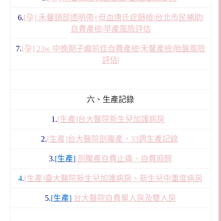
6.
[孕] 禾馨頸部透明帶+母血唐氏症篩檢|台北市民補助|
自費產檢|早產風險評估
7.
[孕] 23w 中晚期子癲前症自費產檢|禾馨產檢|胎盤風險
評估|
六、生產記錄
1.
[生產]台大醫院新生兒加護病房
2.
[生產]台大醫院剖腹產，33週生產記錄
3.
[生產]
剖腹產
自費止痛、自費麻醉
4.
[生產]
臺大醫院
新生兒加護病房、新生兒中重度病房
5.
[
生產]
台大醫院自費單人房及雙人房