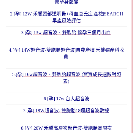
懷孕身體變
2.
[孕] 12W 禾馨頸部透明帶+母血唐氏症|產檢|SEARCH
早產風險評估
3.
[孕] 13w 超音波、雙胞胎 懷孕三個月出血
4.
[孕] 14W超音波-雙胞胎超音波|自費產檢|禾馨婦產科收
費
5.
[孕] 16w超音波、雙胞胎超音波 (寶寶成長週數對照
表)
6.
[孕] 17w 台大超音波
7.
[孕] 18W超音波- 雙胞胎18週超音波數據
8.
[孕] 20W 禾馨高層次超音波-雙胞胎高層次