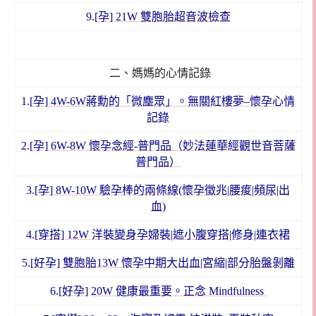
9.
[孕] 21W 雙胞胎超音波檢查
二、媽媽的心情記錄
1.[
孕]
4W-6W蔣勳的「微塵眾」。無關紅樓夢–懷孕心情
記錄
2.
[孕] 6W-8W 懷孕念經-普門品（妙法蓮華經觀世音菩薩
普門品）
3.
[孕] 8W-10W 驗孕棒的兩條線(懷孕徵兆|腰痠|頻尿|出
血)
4.
[穿搭] 12W 洋裝變身孕婦裝|遮小腹穿搭|修身|連衣裙
5.
[好孕] 雙胞胎13W 懷孕中期大出血|宮縮|部分胎盤剝離
6.
[好孕]
20W 健康最重要。正念 Mindfulness