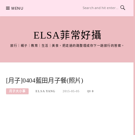
Skip
MENU
to
content
ELSA菲常好攝
旅行｜親子｜教育｜生活｜美食，把走過的路整理成你下一趟旅行的答案。
[月子]0404藍田月子餐(照片)
月子大小事
ELSA YANG
2015-05-05
0