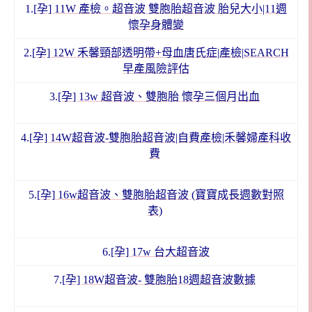
1.
[孕] 11W 產檢。超音波 雙胞胎超音波 胎兒大小|11週
懷孕身體變
2.
[孕] 12W 禾馨頸部透明帶+母血唐氏症|產檢|SEARCH
早產風險評估
3.
[孕] 13w 超音波、雙胞胎 懷孕三個月出血
4.
[孕] 14W超音波-雙胞胎超音波|自費產檢|禾馨婦產科收
費
5.
[孕] 16w超音波、雙胞胎超音波 (寶寶成長週數對照
表)
6.
[孕] 17w 台大超音波
7.
[孕] 18W超音波- 雙胞胎18週超音波數據