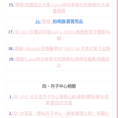
15.
[開箱]德國設計大獎-Lassig時尚單寧托特媽媽包|大容
量媽媽
16.
[開箱]
拍嗝器|寶寶用品
17.
[孕] 2015克蘭詩孕婦spa|CLARINS媽媽教室|克蘭斯孕
婦
18.
[開箱] Microlife百略醫學BP 3MS1-4K手臂式電子血壓
19.
[開箱]Lassig時尚單寧托特媽媽包|媽媽包推薦|德國設
計
四、月子中心相關
1.
[孕] 2015 台北市月子中心價格比較|康和|璽悅|華悅|賀
果|藍田|許世賓
2.
[孕] 大安區。康和月子中心（產後護理之家）|參觀心