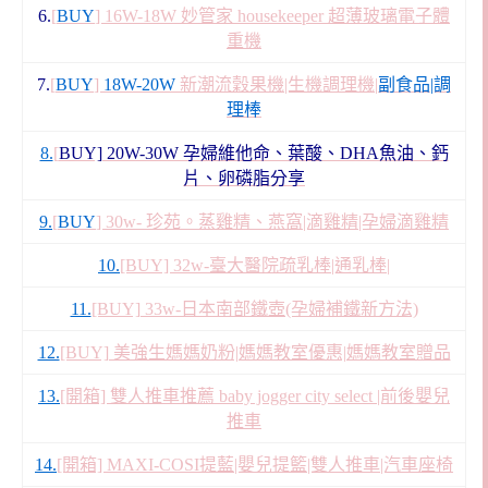
6.
[
BUY
] 16W-18W 妙管家 housekeeper 超薄玻璃電子體
重機
7.
[
BUY
]
18W-20W
新潮流穀果機|生機調理機|
副食品|調
理棒
8.
[
BUY] 20W-30W 孕婦維他命、葉酸、DHA魚油、鈣
片、卵磷脂分享
9.
[
BUY
] 30w- 珍苑。蒸雞精、燕窩|滴雞精|孕婦滴雞精
10.
[BUY] 32w-臺大醫院疏乳棒|通乳棒|
11.
[BUY] 33w-日本南部鐵壺(孕婦補鐵新方法)
12.
[BUY] 美強生媽媽奶粉|媽媽教室優惠|媽媽教室贈品
13.
[開箱] 雙人推車推薦 baby jogger city select |前後嬰兒
推車
14.
[開箱] MAXI-COSI提藍|嬰兒提籃|雙人推車|汽車座椅