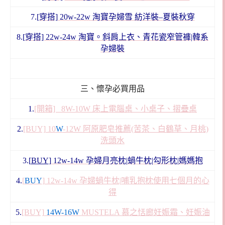
7.
[穿搭] 20w-22w 淘寶孕婦雪 紡洋裝–夏裝秋穿
8.
[穿搭] 22w-24w 淘寶。斜肩上衣、青花瓷窄管褲|韓系
孕婦裝
三、懷孕必買用品
1.
[開箱] 8W-10W 床上電腦桌、小桌子、摺疊桌
2.
[BUY] 10
W
-12W 阿原肥皂推薦(苦茶、白鶴草、月桃)
洗頭水
3.[
BUY
]
12w-14w 孕婦月亮枕|蝸牛枕|勾形枕|媽媽抱
4.
[
BUY
] 12w-14w 孕婦蝸牛枕|哺乳抱枕使用七個月的心
得
5.
[BUY]
14W-16W
MUSTELA 慕之恬廊妊娠霜、妊娠油