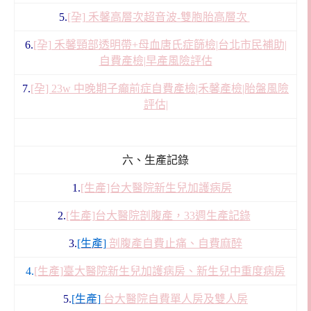
5.
[孕] 禾馨高層次超音波-雙胞胎高層次
6.
[孕] 禾馨頸部透明帶+母血唐氏症篩檢|台北市民補助|
自費產檢|早產風險評估
7.
[孕] 23w 中晚期子癲前症自費產檢|禾馨產檢|胎盤風險
評估|
六、生產記錄
1.
[生產]台大醫院新生兒加護病房
2.
[生產]台大醫院剖腹產，33週生產記錄
3.
[生產]
剖腹產
自費止痛、自費麻醉
4.
[生產]
臺大醫院
新生兒加護病房、新生兒中重度病房
5.
[
生產]
台大醫院自費單人房及雙人房