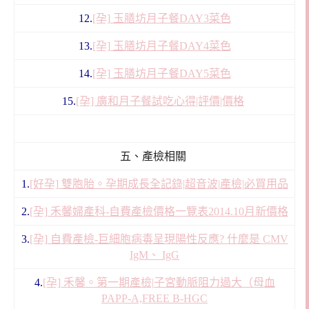
12.
[孕] 玉膳坊月子餐DAY3菜色
13.
[孕] 玉膳坊月子餐DAY4菜色
14.
[孕] 玉膳坊月子餐DAY5菜色
15.
[孕] 廣和月子餐試吃心得|評價|價格
五、產檢相關
1.
[好孕] 雙胞胎。孕期成長全記錄|超音波|產檢|必買用品
2.
[孕] 禾馨婦產科-自費產檢價格一覽表2014.10月新價格
3.
[孕] 自費產檢-巨細胞病毒呈現陽性反應? 什麼是 CMV
IgM、 IgG
4.
[孕] 禾馨。第一期產檢|子宮動脈阻力過大（母血
PAPP-A,FREE B-HGC