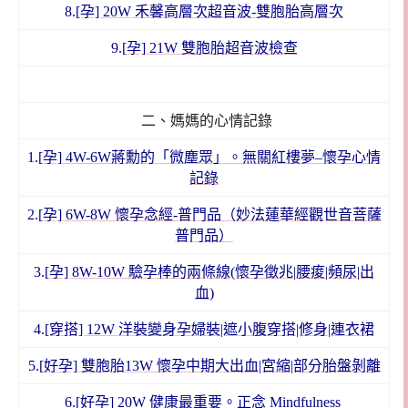
8.
[孕] 20W 禾馨高層次超音波-雙胞胎高層次
9.
[孕] 21W 雙胞胎超音波檢查
二、媽媽的心情記錄
1.[
孕]
4W-6W蔣勳的「微塵眾」。無關紅樓夢–懷孕心情
記錄
2.
[孕] 6W-8W 懷孕念經-普門品（妙法蓮華經觀世音菩薩
普門品）
3.
[孕] 8W-10W 驗孕棒的兩條線(懷孕徵兆|腰痠|頻尿|出
血)
4.
[穿搭] 12W 洋裝變身孕婦裝|遮小腹穿搭|修身|連衣裙
5.
[好孕] 雙胞胎13W 懷孕中期大出血|宮縮|部分胎盤剝離
6.
[好孕]
20W 健康最重要。正念 Mindfulness