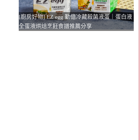
[廚房好物] EZ egg 勤億冷藏殺菌液蛋｜蛋白液
全蛋液烘焙烹飪食譜推薦分享