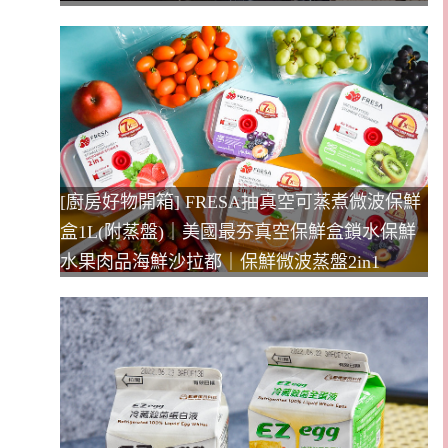
[廚房好物開箱] FRESA抽真空可蒸煮微波保鮮
盒1L(附蒸盤)｜美國最夯真空保鮮盒鎖水保鮮
水果肉品海鮮沙拉都｜保鮮微波蒸盤2in1