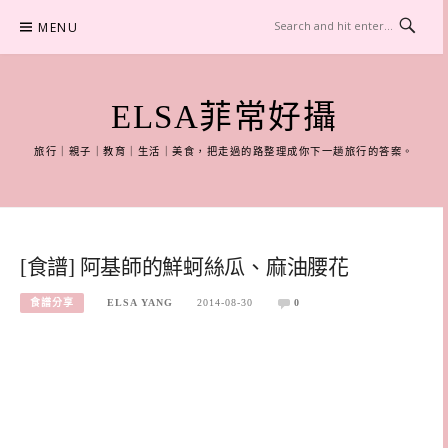
Skip
MENU
to
content
ELSA菲常好攝
旅行｜親子｜教育｜生活｜美食，把走過的路整理成你下一趟旅行的答案。
[食譜] 阿基師的鮮蚵絲瓜、麻油腰花
食譜分享
ELSA YANG
2014-08-30
0