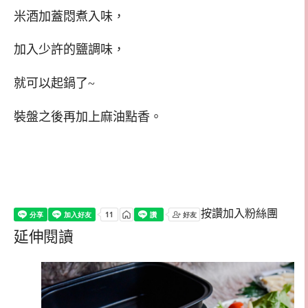
米酒加蓋悶煮入味，
加入少許的鹽調味，
就可以起鍋了~
裝盤之後再加上麻油點香。
按讚加入粉絲團
延伸閱讀