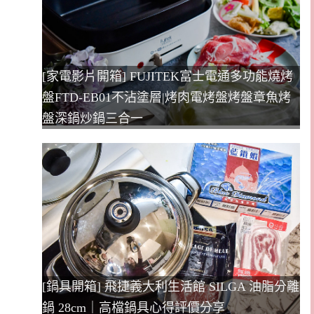
[家電影片開箱] FUJITEK富士電通多功能燒烤
盤FTD-EB01不沾塗層|烤肉電烤盤烤盤章魚烤
盤深鍋炒鍋三合一
[鍋具開箱] 飛捷義大利生活館 SILGA 油脂分離
鍋 28cm｜高檔鍋具心得評價分享