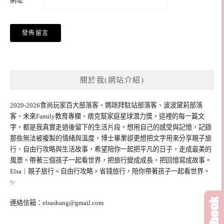
網址
關於我(網站介紹)
2020-2026食尚玩家百大部落客、媽咪拜駐站部落客、波波黛莉部落
客、未來Family教育專欄、痞克幫家庭星球潛力獎，這裡的每一篇文
字，都是我真實走過後留下的生活片段，想用自己的感受與記憶，記錄
那些無法被複製的情緒與溫度，博士畢業卻更想把文字用來分享親子旅
行、自由行攻略與生活故事，希望陪你一起把平凡的日子，走成最美的
風景。帶著三個孩子一起看世界，把旅行變成成長，把回憶寫成故事。
Elsa｜親子旅行 × 自由行攻略 × 省錢旅行，陪你帶著孩子一起看世界。
✨
連絡信箱：
elsashang@gmail.com