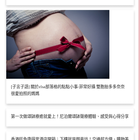
[子言子語] 關於elsa部落格的點點小事-菲常好攝 雙胞胎多多奈奈
很愛拍照的媽媽
第一次做頌缽療癒就愛上！尼泊爾頌缽聲療體驗、感受與心得分享
香港旺角康得思酒店開箱｜下樓就是朗豪坊！交通超方便、購物美