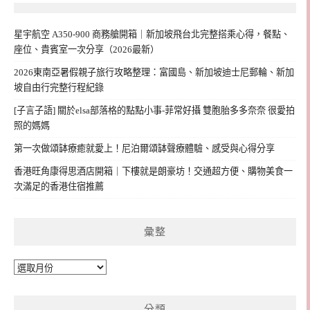
星宇航空 A350-900 商務艙開箱｜新加坡飛台北完整搭乘心得，餐點、
座位、貴賓室一次分享（2026最新）
2026東南亞暑假親子旅行攻略整理：富國島、新加坡迪士尼郵輪、新加
坡自由行完整行程紀錄
[子言子語] 關於elsa部落格的點點小事-菲常好攝 雙胞胎多多奈奈 很愛拍
照的媽媽
第一次做頌缽療癒就愛上！尼泊爾頌缽聲療體驗、感受與心得分享
香港旺角康得思酒店開箱｜下樓就是朗豪坊！交通超方便、購物美食一
次滿足的香港住宿推薦
彙整
彙
整
分類