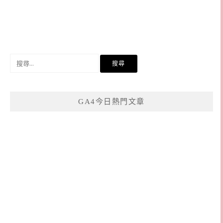
搜
尋
關
鍵
GA4今日熱門文章
字: