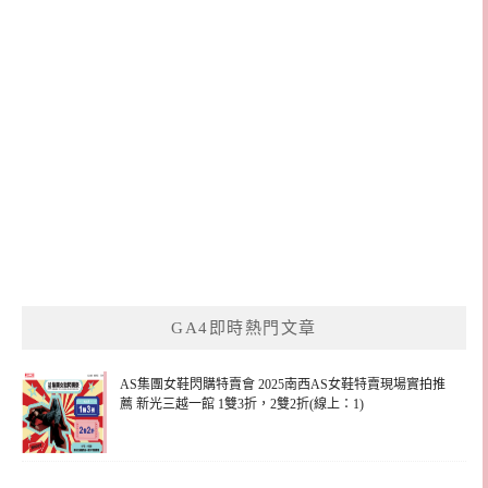
GA4即時熱門文章
AS集團女鞋閃購特賣會 2025南西AS女鞋特賣現場實拍推
薦 新光三越一館 1雙3折，2雙2折(線上：1)