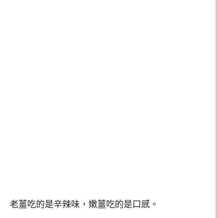
老薑吃的是辛辣味，嫩薑吃的是口感。