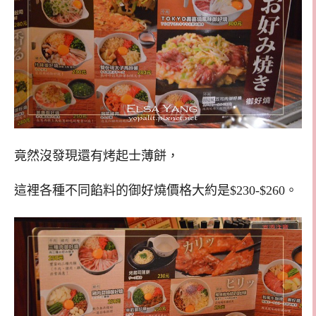
竟然沒發現還有烤起士薄餅，
這裡各種不同餡料的御好燒價格大約是$230-$260。