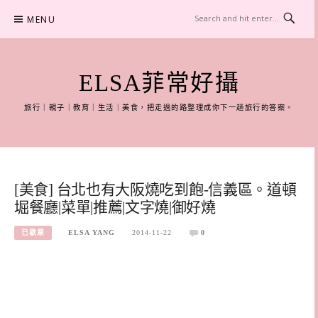
Skip
MENU
to
content
ELSA菲常好攝
旅行｜親子｜教育｜生活｜美食，把走過的路整理成你下一趟旅行的答案。
[美食] 台北也有大阪燒吃到飽-信義區。道頓
堀餐廳|菜單|推薦|文字燒|御好燒
已歇業
ELSA YANG
2014-11-22
0