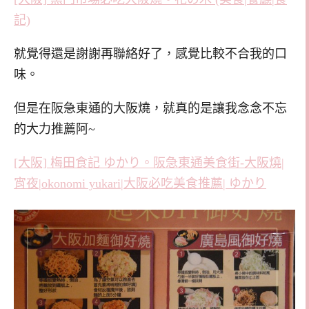
記)
就覺得還是謝謝再聯絡好了，感覺比較不合我的口
味。
但是在阪急東通的大阪燒，就真的是讓我念念不忘
的大力推薦阿~
[大阪] 梅田食記 ゆかり。阪急東通美食街-大阪燒|
宵夜|okonomi yukari|大阪必吃美食推薦| ゆかり