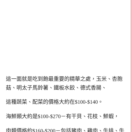
這一面就是吃到飽最重要的精華之處，玉米、杏胞
菇、明太子馬鈴薯、鐵板水餃、德式香腸、
這種蔬菜、配菜的價格大約在$100-$140。
海鮮類大約是$100-$270－有干貝、花枝、鮮蝦，
肉類價格約$160-$200－包括豬肉、雞肉、牛排、牛