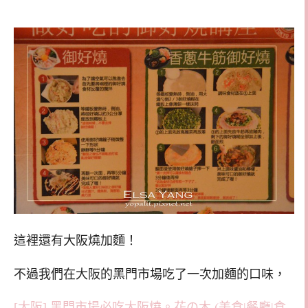
這裡還有大阪燒加麵！
不過我們在大阪的黑門市場吃了一次加麵的口味，
[大阪] 黑門市場必吃大阪燒。花の木 (美食|餐廳|食