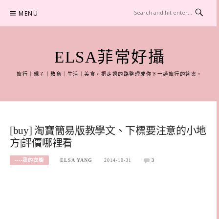
Skip
MENU
to
content
ELSA菲常好攝
旅行｜親子｜教育｜生活｜美食，把走過的路整理成你下一趟旅行的答案。
[buy] 淘寶簡易版教學文、下標要注意的小地
方|評價哪裡看
----我的衣櫥
ELSA YANG
2014-10-31
3