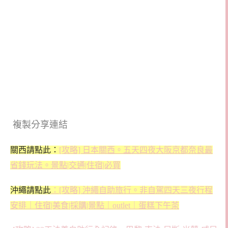
複製分享連結
關西請點此：
[攻略] 日本關西。五天四夜大阪京都奈良最
省錢玩法。景點|交通|住宿|必買
沖繩請點此
：[攻略] 沖繩自助旅行。非自駕四天三夜行程
安排｜住宿|美食|採購|景點｜outlet｜蛋糕下午茶