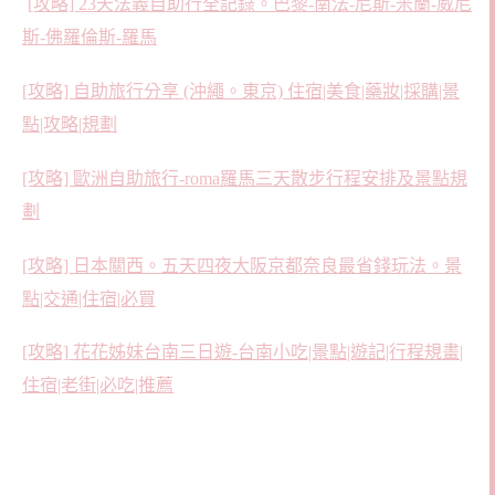
[攻略] 23天法義自助行全記錄。巴黎-南法-尼斯-米蘭-威尼
斯-佛羅倫斯-羅馬
[攻略]
自助旅行分享 (沖繩。東京) 住宿|美食|藥妝|採購|景
點|攻略|規劃
[攻略] 歐洲自助旅行-roma羅馬三天散步行程安排及景點規
劃
[攻略] 日本關西。五天四夜大阪京都奈良最省錢玩法。景
點|交通|住宿|必買
[攻略]
花花姊妹台南三日遊-台南小吃|景點|遊記|行程規畫|
住宿|老街|必吃|推薦