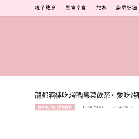
Skip
親子教育
饗食享食
旅遊
廚房紀錄
to
content
龍都酒樓吃烤鴨|粵菜飲茶。愛吃烤
ELSA YANG
2014-09-05
台北中式港式熱炒麵食