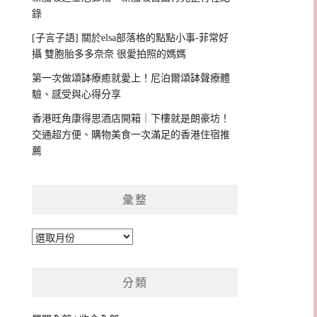
錄
[子言子語] 關於elsa部落格的點點小事-菲常好
攝 雙胞胎多多奈奈 很愛拍照的媽媽
第一次做頌缽療癒就愛上！尼泊爾頌缽聲療體
驗、感受與心得分享
香港旺角康得思酒店開箱｜下樓就是朗豪坊！
交通超方便、購物美食一次滿足的香港住宿推
薦
彙整
彙
整
分類