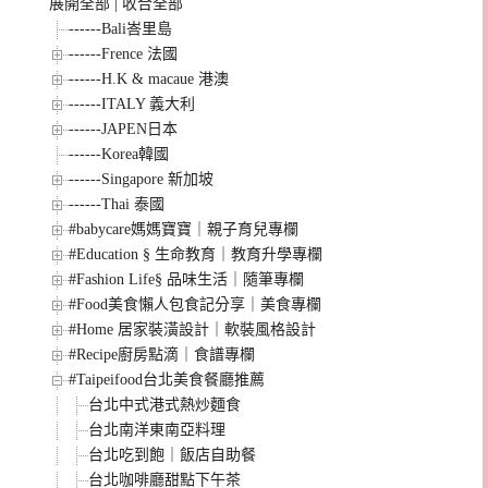
展開全部
|
收合全部
------Bali峇里島
------Frence 法國
------H.K & macaue 港澳
------ITALY 義大利
------JAPEN日本
------Korea韓國
------Singapore 新加坡
------Thai 泰國
#babycare媽媽寶寶｜親子育兒專欄
#Education § 生命教育｜教育升學專欄
#Fashion Life§ 品味生活｜隨筆專欄
#Food美食懶人包食記分享｜美食專欄
#Home 居家裝潢設計｜軟裝風格設計
#Recipe廚房點滴｜食譜專欄
#Taipeifood台北美食餐廳推薦
台北中式港式熱炒麵食
台北南洋東南亞料理
台北吃到飽｜飯店自助餐
台北咖啡廳甜點下午茶