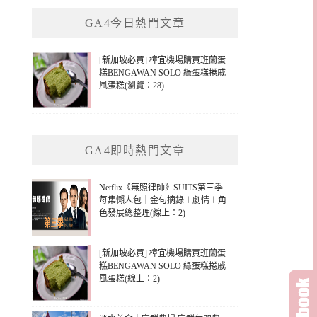
鍵
GA4今日熱門文章
字:
[新加坡必買] 樟宜機場購買班蘭蛋
糕BENGAWAN SOLO 綠蛋糕捲戚
風蛋糕(瀏覽：28)
GA4即時熱門文章
Netflix《無照律師》SUITS第三季
每集懶人包｜金句摘錄＋劇情＋角
色發展總整理(線上：2)
[新加坡必買] 樟宜機場購買班蘭蛋
糕BENGAWAN SOLO 綠蛋糕捲戚
風蛋糕(線上：2)