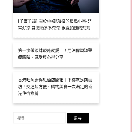
[子言子語] 關於elsa部落格的點點小事-菲
常好攝 雙胞胎多多奈奈 很愛拍照的媽媽
第一次做頌缽療癒就愛上！尼泊爾頌缽聲
療體驗、感受與心得分享
香港旺角康得思酒店開箱｜下樓就是朗豪
坊！交通超方便、購物美食一次滿足的香
港住宿推薦
搜
尋
關