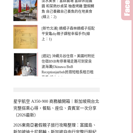
淡水美食｜富群農場 富群休閒農
園 和菜熱炒桌菜 柚香烤雞 鹽焗鯛
魚 自己養雞自己養魚的在地美食
(線上：2)
[新竹北浦] 摘橘子森林摘橘子搭配
平安龜diy親子課程幸福手作(線
上：1)
[遊記] 沖繩北谷住宿。美國村附近
住宿BNB有停車場走路可到安良
波海灘|Okinawa BnB
Reception|airbnb民宿短租長租日租
套房(線上：1)
星宇航空 A350-900 商務艙開箱｜新加坡飛台北
完整搭乘心得，餐點、座位、貴賓室一次分享
（2026最新）
2026東南亞暑假親子旅行攻略整理：富國島、
新加坡迪士尼郵輪、新加坡自由行完整行程紀