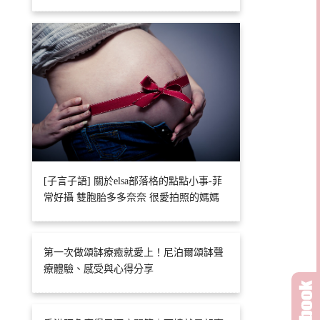
[子言子語] 關於elsa部落格的點點小事-菲
常好攝 雙胞胎多多奈奈 很愛拍照的媽媽
第一次做頌缽療癒就愛上！尼泊爾頌缽聲
療體驗、感受與心得分享