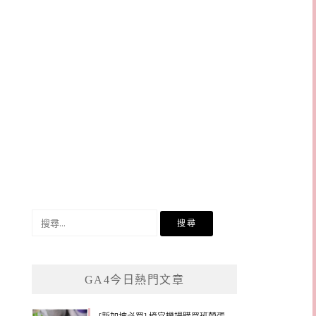
搜
尋
關
鍵
GA4今日熱門文章
字: