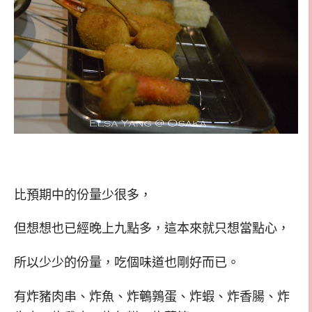
比預期中的份量少很多，
但想想也已經晚上九點多，這本來就只想當點心，
所以少少的份量，吃個味道也剛好而已。
有炸豬肉串、炸魚、炸鵪鶉蛋、炸蝦、炸香腸、炸