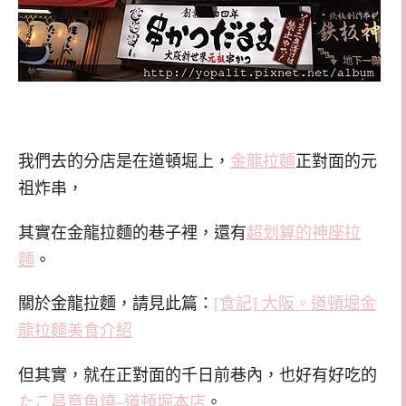
我們去的分店是在道頓堀上，
金龍拉麵
正對面的元
祖炸串，
其實在金龍拉麵的巷子裡，還有
超划算的神座拉
麵
。
關於金龍拉麵，請見此篇：
[食記] 大阪。道頓堀金
龍拉麵美食介紹
但其實，就在正對面的千日前巷內，也好有好吃的
たこ昌章魚燒–道頓堀本店
。