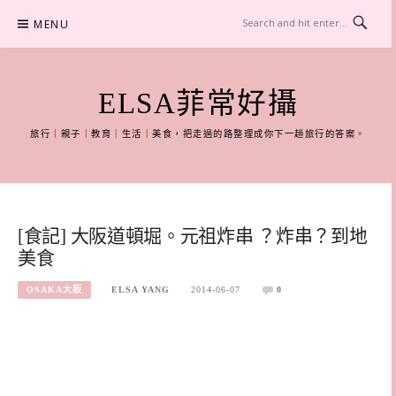
Skip
MENU
to
content
ELSA菲常好攝
旅行｜親子｜教育｜生活｜美食，把走過的路整理成你下一趟旅行的答案。
[食記] 大阪道頓堀。元祖炸串 ？炸串？到地
美食
OSAKA大阪
ELSA YANG
2014-06-07
0