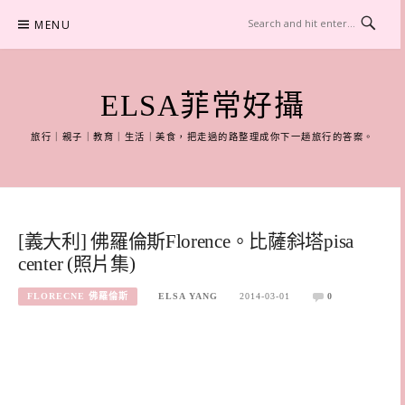
Skip
MENU
to
content
ELSA菲常好攝
旅行｜親子｜教育｜生活｜美食，把走過的路整理成你下一趟旅行的答案。
[義大利] 佛羅倫斯Florence。比薩斜塔pisa
center (照片集)
FLORECNE 佛羅倫斯
ELSA YANG
2014-03-01
0