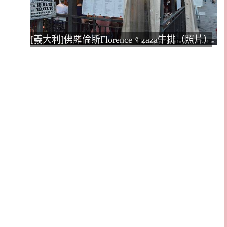
[義大利]佛羅倫斯Florence。zaza牛排（照片）