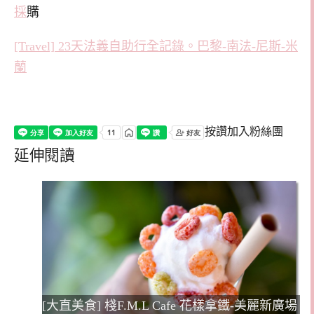
採
購
[Travel] 23天法義自助行全記錄。巴黎-南法-尼斯-米
蘭
按讚加入粉絲團
延伸閱讀
[大直美食] 棧F.M.L Cafe 花樣拿鐵-美麗新廣場