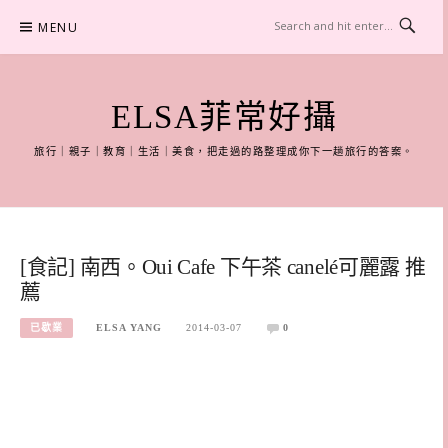
Skip
MENU
to
content
ELSA菲常好攝
旅行｜親子｜教育｜生活｜美食，把走過的路整理成你下一趟旅行的答案。
[食記] 南西。Oui Cafe 下午茶 canelé可麗露 推
薦
已歇業
ELSA YANG
2014-03-07
0