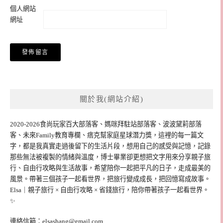
個人網站
網址
關於我(網站介紹)
2020-2026食尚玩家百大部落客、媽咪拜駐站部落客、波波黛莉部落
客、未來Family教育專欄、痞克幫家庭星球潛力獎，這裡的每一篇文
字，都是我真實走過後留下的生活片段，想用自己的感受與記憶，記錄
那些無法被複製的情緒與溫度，博士畢業卻更想把文字用來分享親子旅
行、自由行攻略與生活故事，希望陪你一起把平凡的日子，走成最美的
風景。帶著三個孩子一起看世界，把旅行變成成長，把回憶寫成故事。
Elsa｜親子旅行 × 自由行攻略 × 省錢旅行，陪你帶著孩子一起看世界。
✨
連絡信箱：
elsashang@gmail.com