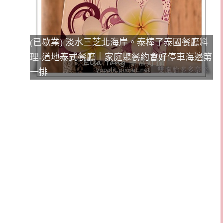
(已歇業) 淡水三芝北海岸。泰棒了泰國餐廳料
理-道地泰式餐廳｜家庭聚餐約會好停車海邊第
一排