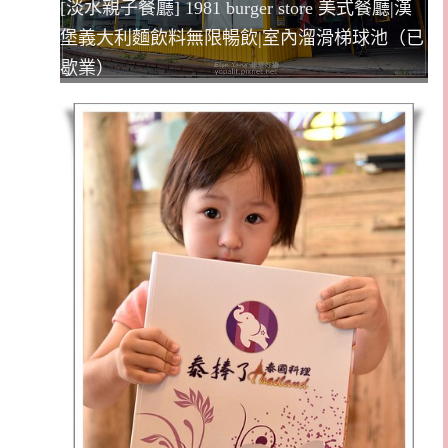
[淡水親子餐廳] 1981 burger store 美式餐廳|漢
堡義大利麵飲料無限暢飲|室內溜滑梯球池（已
歇業）