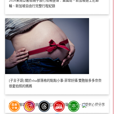
2026東南亞暑假親子旅行攻略整理：富國島、新加坡迪士尼郵
輪、新加坡自由行完整行程紀錄
[子言子語] 關於elsa部落格的點點小事-菲常好攝 雙胞胎多多奈奈
很愛拍照的媽媽
第一次做頌缽療癒就愛上！尼泊爾頌缽聲療體驗、感受與心得分享