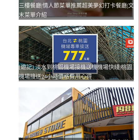
三樓餐廳|情人節菜單推薦超美夢幻打卡餐廳|文
末菜單介紹
[遊記] 淡水到桃園機場接機送機機場快綫|桃園
機場接送24小時價格費用心得