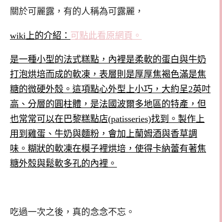
關於可麗露，有的人稱為可露麗，
wiki上的介紹：
可點此看原網頁。
是一種小型的
法式
糕點
，內裡是柔軟的蛋白與牛奶
打泡烘培而成的
軟凍
，表層則是厚厚
焦褐色
滿是
焦
糖
的微硬外殼。這項點心外型上小巧，大約呈2
英吋
高、分層的圓柱體，是
法國
波爾多
地區的特產，但
也常常可以在
巴黎
糕點店(patisseries)找到。製作上
用到
雞蛋
、
牛奶
與
麵粉
，會加上
蘭姆酒
與
香草
調
味。糊狀的軟凍在
模子
裡烘培，使得卡納蕾有著焦
糖外殼與鬆軟多孔的內裡。
吃過一次之後，真的念念不忘。