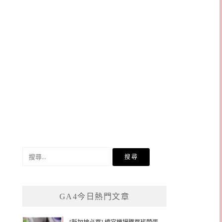
搜
尋
關
鍵
GA4今日熱門文章
字: