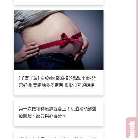
[子言子語] 關於elsa部落格的點點小事-菲
常好攝 雙胞胎多多奈奈 很愛拍照的媽媽
第一次做頌缽療癒就愛上！尼泊爾頌缽聲
療體驗、感受與心得分享