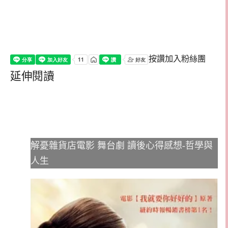
按讚加入粉絲團
延伸閱讀
解憂雜貨店電影 舞台劇 讀後心得感想-哲學與
人生