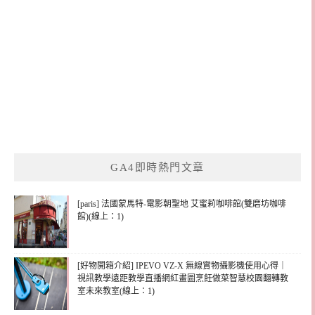
GA4即時熱門文章
[paris] 法國蒙馬特-電影朝聖地 艾蜜莉咖啡館(雙磨坊咖啡
館)(線上：1)
[好物開箱介紹] IPEVO VZ-X 無線實物攝影機使用心得｜
視訊教學遠距教學直播網紅畫圖烹飪做菜智慧校園翻轉教
室未來教室(線上：1)