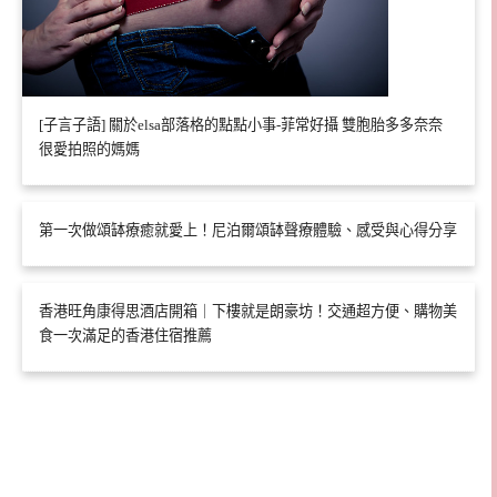
[子言子語] 關於elsa部落格的點點小事-菲常好攝 雙胞胎多多奈奈
很愛拍照的媽媽
第一次做頌缽療癒就愛上！尼泊爾頌缽聲療體驗、感受與心得分享
香港旺角康得思酒店開箱｜下樓就是朗豪坊！交通超方便、購物美
食一次滿足的香港住宿推薦