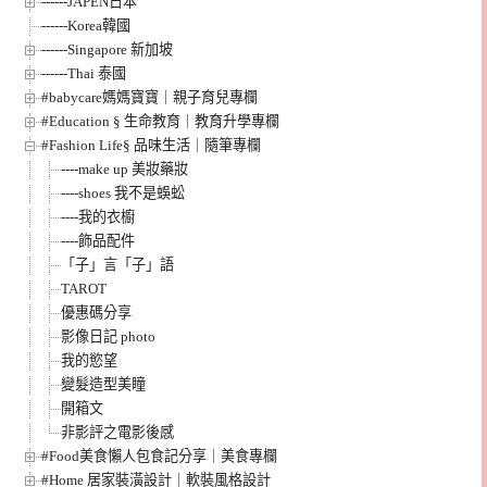
------JAPEN日本
------Korea韓國
------Singapore 新加坡
------Thai 泰國
#babycare媽媽寶寶｜親子育兒專欄
#Education § 生命教育｜教育升學專欄
#Fashion Life§ 品味生活｜隨筆專欄
----make up 美妝藥妝
----shoes 我不是蜈蚣
----我的衣櫥
----飾品配件
「子」言「子」語
TAROT
優惠碼分享
影像日記 photo
我的慾望
變髮造型美瞳
開箱文
非影評之電影後感
#Food美食懶人包食記分享｜美食專欄
#Home 居家裝潢設計｜軟裝風格設計