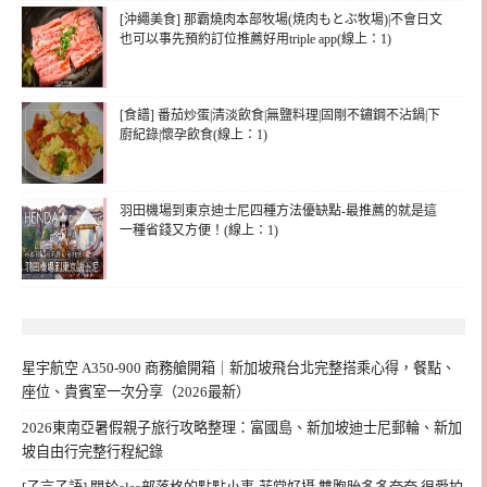
[沖繩美食] 那霸燒肉本部牧場(焼肉もとぶ牧場)|不會日文
也可以事先預約訂位推薦好用triple app(線上：1)
[食譜] 番茄炒蛋|清淡飲食|無鹽料理|固剛不鏽鋼不沾鍋|下
廚紀錄|懷孕飲食(線上：1)
羽田機場到東京迪士尼四種方法優缺點-最推薦的就是這
一種省錢又方便！(線上：1)
星宇航空 A350-900 商務艙開箱｜新加坡飛台北完整搭乘心得，餐點、
座位、貴賓室一次分享（2026最新）
2026東南亞暑假親子旅行攻略整理：富國島、新加坡迪士尼郵輪、新加
坡自由行完整行程紀錄