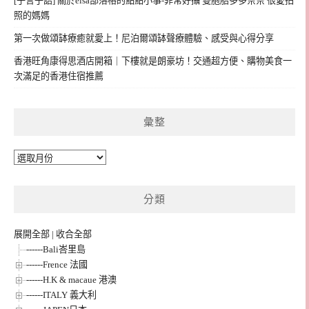
[子言子語] 關於elsa部落格的點點小事-菲常好攝 雙胞胎多多奈奈 很愛拍
照的媽媽
第一次做頌缽療癒就愛上！尼泊爾頌缽聲療體驗、感受與心得分享
香港旺角康得思酒店開箱｜下樓就是朗豪坊！交通超方便、購物美食一
次滿足的香港住宿推薦
彙整
彙
整
分類
展開全部
|
收合全部
------Bali峇里島
------Frence 法國
------H.K & macaue 港澳
------ITALY 義大利