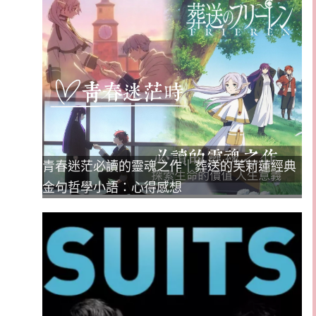
青春迷茫必讀的靈魂之作｜葬送的芙莉蓮經典
金句哲學小語：心得感想