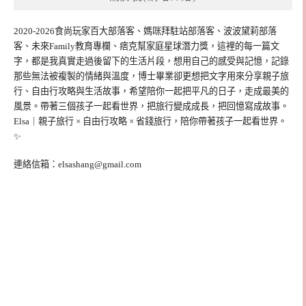
2020-2026食尚玩家百大部落客、媽咪拜駐站部落客、波波黛莉部落
客、未來Family教育專欄、痞克幫家庭星球潛力獎，這裡的每一篇文
字，都是我真實走過後留下的生活片段，想用自己的感受與記憶，記錄
那些無法被複製的情緒與溫度，博士畢業卻更想把文字用來分享親子旅
行、自由行攻略與生活故事，希望陪你一起把平凡的日子，走成最美的
風景。帶著三個孩子一起看世界，把旅行變成成長，把回憶寫成故事。
Elsa｜親子旅行 × 自由行攻略 × 省錢旅行，陪你帶著孩子一起看世界。
✨
連絡信箱：
elsashang@gmail.com