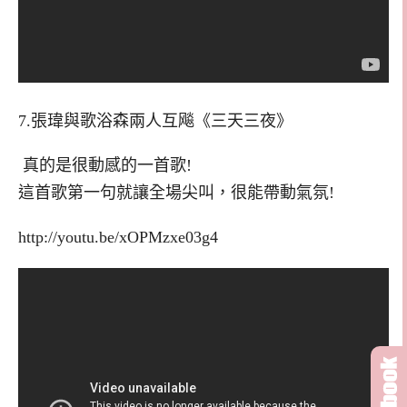
7.張瑋與歌浴森兩人互飚《三天三夜》
真的是很動感的一首歌!
這首歌第一句就讓全場尖叫，很能帶動氣氛!
http://youtu.be/xOPMzxe03g4