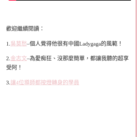
歡迎繼續閱讀：
1.
吳莫愁
–個人覺得他很有中國Ladygaga的風範！
2.
金志文
–為愛痴狂、沒那麼簡單，都讓我聽的超享
受阿！
3.
讓4位導師都按燈轉身的學員