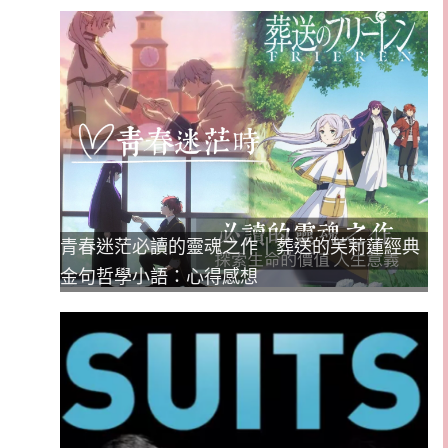
青春迷茫必讀的靈魂之作｜葬送的芙莉蓮經典
金句哲學小語：心得感想