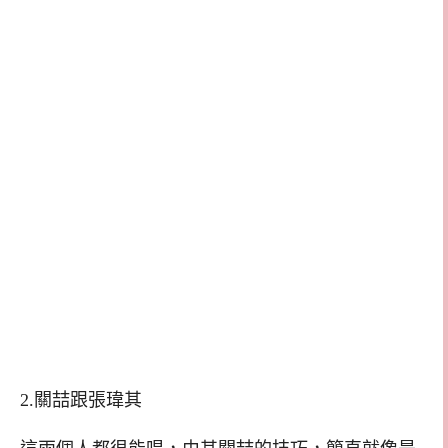
2.關喆跟張瑋其