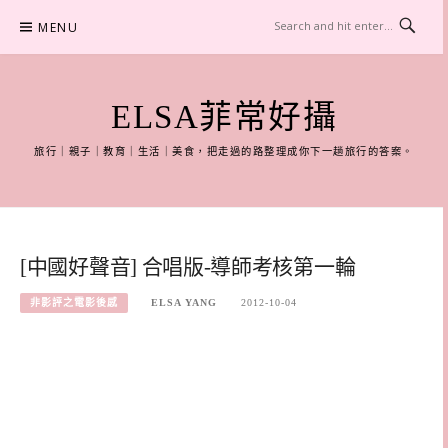
Skip
MENU
to
content
ELSA菲常好攝
旅行｜親子｜教育｜生活｜美食，把走過的路整理成你下一趟旅行的答案。
[中國好聲音] 合唱版-導師考核第一輪
非影評之電影後感
ELSA YANG
2012-10-04