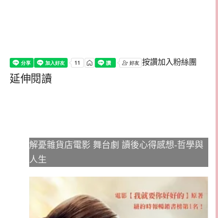
按讚加入粉絲團
延伸閱讀
解憂雜貨店電影 舞台劇 讀後心得感想-哲學與
人生