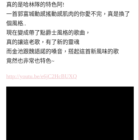
真的是哈林隊的特色阿!
一首郭富城動感搖動感肌肉的你愛不完，真是換了
個風格..
現在變成帶了點爵士風格的歌曲，
真的讓這老歌，有了新的靈魂
而金池跟魏語諾的嗓音，搭起這首新風味的歌
竟然也非常也特色~
http://youtu.be/e6jC2HcBUXQ