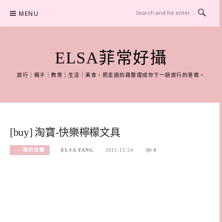
Skip
MENU
to
content
ELSA菲常好攝
旅行｜親子｜教育｜生活｜美食，把走過的路整理成你下一趟旅行的答案。
[buy] 淘寶-快樂檸檬文具
----我的衣櫥
ELSA YANG
2011-12-24
0