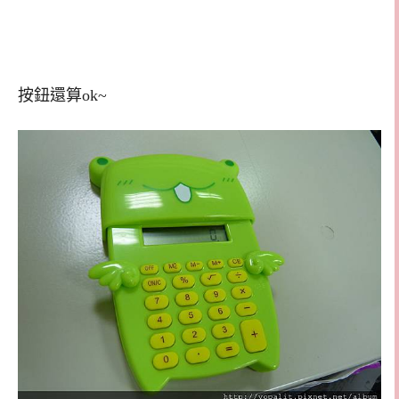
按鈕還算ok~