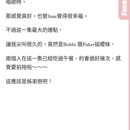
唱歌時，
那感覺真好，也替Jnae覺得很幸福。
不過這一集最大的爆點，
讓我尖叫很久的，竟然是Bobbi 跟Paker搞曖昧，
兩個人在這一集已經吃過午餐、約會過好幾次，感
覺要拍拖啦～～～
這應該是姊弟戀吧！