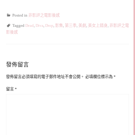
Posted in
非影評之電影後感
Tagged
Dead
,
Diva
,
Drop
,
影集
,
第三季
,
美劇
,
美女上錯身
,
非影評之電
影後感
發佈留言
發佈留言必須填寫的電子郵件地址不會公開。
必填欄位標示為
*
留言
*