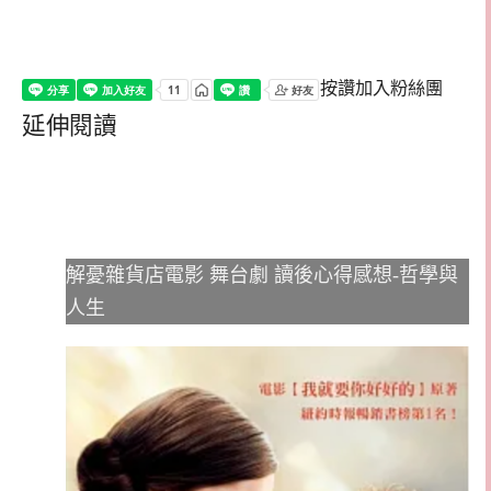
按讚加入粉絲團
延伸閱讀
解憂雜貨店電影 舞台劇 讀後心得感想-哲學與
人生