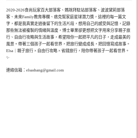
2020-2026食尚玩家百大部落客、媽咪拜駐站部落客、波波黛莉部落
客、未來Family教育專欄、痞克幫家庭星球潛力獎，這裡的每一篇文
字，都是我真實走過後留下的生活片段，想用自己的感受與記憶，記錄
那些無法被複製的情緒與溫度，博士畢業卻更想把文字用來分享親子旅
行、自由行攻略與生活故事，希望陪你一起把平凡的日子，走成最美的
風景。帶著三個孩子一起看世界，把旅行變成成長，把回憶寫成故事。
Elsa｜親子旅行 × 自由行攻略 × 省錢旅行，陪你帶著孩子一起看世界。
✨
連絡信箱：
elsashang@gmail.com