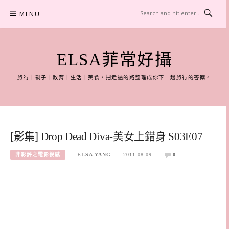
Skip
MENU
to
content
ELSA菲常好攝
旅行｜親子｜教育｜生活｜美食，把走過的路整理成你下一趟旅行的答案。
[影集] Drop Dead Diva-美女上錯身 S03E07
非影評之電影後感
ELSA YANG
2011-08-09
0