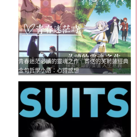
青春迷茫必讀的靈魂之作｜葬送的芙莉蓮經典
金句哲學小語：心得感想