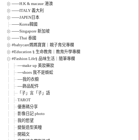
------H.K & macaue 港澳
------ITALY 義大利
------JAPEN日本
------Korea韓國
------Singapore 新加坡
------Thai 泰國
#babycare媽媽寶寶｜親子育兒專欄
#Education § 生命教育｜教育升學專欄
#Fashion Life§ 品味生活｜隨筆專欄
----make up 美妝藥妝
----shoes 我不是蜈蚣
----我的衣櫥
----飾品配件
「子」言「子」語
TAROT
優惠碼分享
影像日記 photo
我的慾望
變髮造型美瞳
開箱文