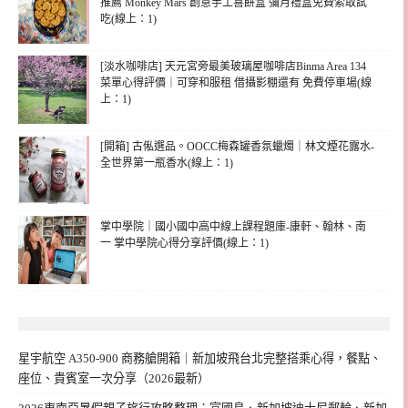
推薦 Monkey Mars 創意手工喜餅盒 彌月禮盒免費索取試
吃(線上：1)
[淡水咖啡店] 天元宮旁最美玻璃屋咖啡店Binma Area 134
菜單心得評價｜可穿和服租 借攝影棚還有 免費停車場(線
上：1)
[開箱] 古俬選品。OOCC梅森罐香氛蠟燭｜林文煙花露水-
全世界第一瓶香水(線上：1)
掌中學院｜國小國中高中線上課程題庫-康軒、翰林、南
一 掌中學院心得分享評價(線上：1)
星宇航空 A350-900 商務艙開箱｜新加坡飛台北完整搭乘心得，餐點、
座位、貴賓室一次分享（2026最新）