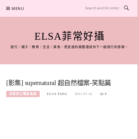
Skip
MENU
to
content
ELSA菲常好攝
旅行｜親子｜教育｜生活｜美食，把走過的路整理成你下一趟旅行的答案。
[影集] supernatural 超自然檔案-笑點篇
非影評之電影後感
ELSA YANG
2011-07-16
0