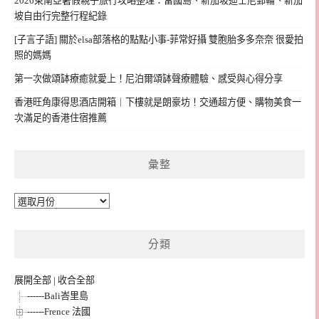
2026東南亞暑假親子旅行攻略整理：富國島、新加坡迪士尼郵輪、新加
坡自由行完整行程紀錄
[子言子語] 關於elsa部落格的點點小事-菲常好攝 雙胞胎多多奈奈 很愛拍
照的媽媽
第一次做頌缽療癒就愛上！尼泊爾頌缽聲療體驗、感受與心得分享
香港旺角康得思酒店開箱｜下樓就是朗豪坊！交通超方便、購物美食一
次滿足的香港住宿推薦
彙整
彙
整
分類
展開全部
|
收合全部
------Bali峇里島
------Frence 法國