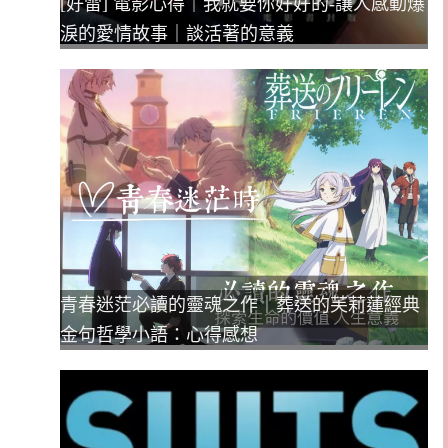
[好雷] 電影心得｜我就要你好好的-讓人感動爆
淚的愛情故事｜談活著的意義
青春迷茫必讀的靈魂之作｜葬送的芙莉蓮經典
金句哲學小語：心得感想