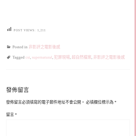
POST VIEWS:
1,211
Posted in
非影評之電影後感
Tagged
csi
,
supernatural
,
犯罪現場
,
超自然檔案
,
非影評之電影後感
發佈留言
發佈留言必須填寫的電子郵件地址不會公開。
必填欄位標示為
*
留言
*