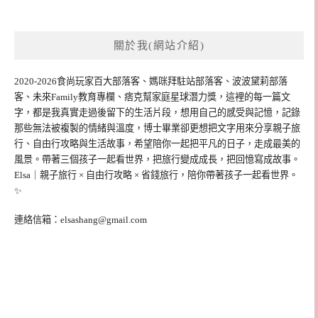
關於我(網站介紹)
2020-2026食尚玩家百大部落客、媽咪拜駐站部落客、波波黛莉部落
客、未來Family教育專欄、痞克幫家庭星球潛力獎，這裡的每一篇文
字，都是我真實走過後留下的生活片段，想用自己的感受與記憶，記錄
那些無法被複製的情緒與溫度，博士畢業卻更想把文字用來分享親子旅
行、自由行攻略與生活故事，希望陪你一起把平凡的日子，走成最美的
風景。帶著三個孩子一起看世界，把旅行變成成長，把回憶寫成故事。
Elsa｜親子旅行 × 自由行攻略 × 省錢旅行，陪你帶著孩子一起看世界。
✨
連絡信箱：
elsashang@gmail.com