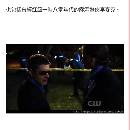
也包括曾經紅級一時八零年代的霹靂遊俠李麥克。