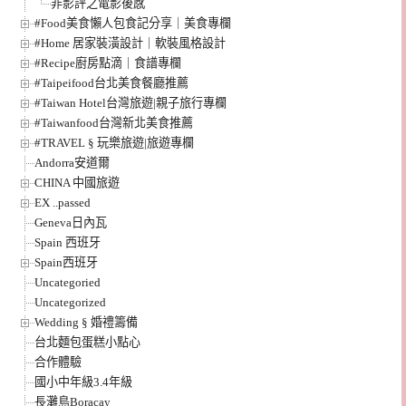
非影評之電影後感
#Food美食懶人包食記分享｜美食專欄
#Home 居家裝潢設計｜軟裝風格設計
#Recipe廚房點滴｜食譜專欄
#Taipeifood台北美食餐廳推薦
#Taiwan Hotel台灣旅遊|親子旅行專欄
#Taiwanfood台灣新北美食推薦
#TRAVEL § 玩樂旅遊|旅遊專欄
Andorra安道爾
CHINA 中國旅遊
EX ..passed
Geneva日內瓦
Spain 西班牙
Spain西班牙
Uncategoried
Uncategorized
Wedding § 婚禮籌備
台北麵包蛋糕小點心
合作體驗
國小中年級3.4年級
長灘島Boracay