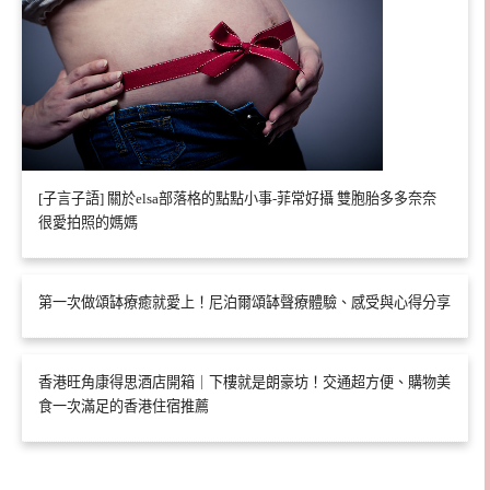
[子言子語] 關於elsa部落格的點點小事-菲常好攝 雙胞胎多多奈奈
很愛拍照的媽媽
第一次做頌缽療癒就愛上！尼泊爾頌缽聲療體驗、感受與心得分享
香港旺角康得思酒店開箱｜下樓就是朗豪坊！交通超方便、購物美
食一次滿足的香港住宿推薦