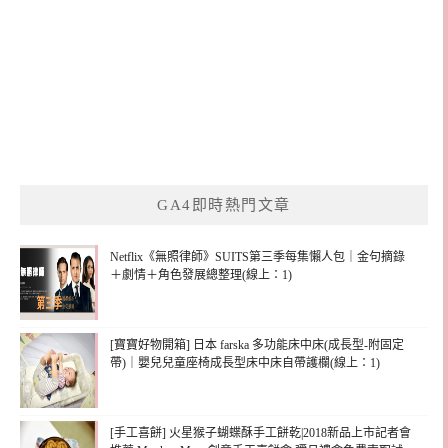
GA4即時熱門文章
Netflix《無照律師》SUITS第三季每集懶人包｜金句摘錄
＋劇情＋角色發展總整理(線上：1)
[寶寶好物開箱] 日本 farska 多功能床中床(成長型-附固定
帶)｜嬰兒兒童座椅成長型床中床自帶護欄(線上：1)
[手工喜餅] 火星猴子蝴蝶酥手工餅乾|2018新品上市記者會