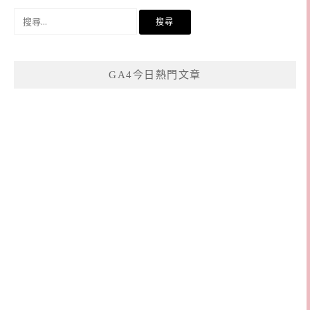
搜
尋
關
鍵
GA4今日熱門文章
字: