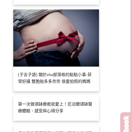
[子言子語] 關於elsa部落格的點點小事-菲
常好攝 雙胞胎多多奈奈 很愛拍照的媽媽
第一次做頌缽療癒就愛上！尼泊爾頌缽聲
療體驗、感受與心得分享