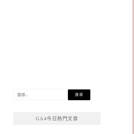
搜
尋
關
鍵
GA4今日熱門文章
字: