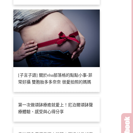
[子言子語] 關於elsa部落格的點點小事-菲
常好攝 雙胞胎多多奈奈 很愛拍照的媽媽
第一次做頌缽療癒就愛上！尼泊爾頌缽聲
療體驗、感受與心得分享