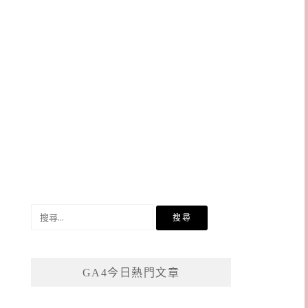
搜
尋
關
鍵
GA4今日熱門文章
字: