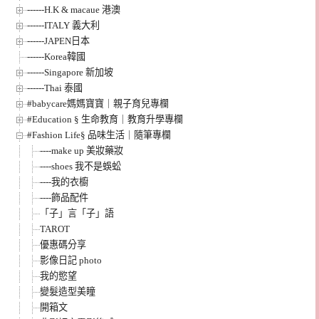
------H.K & macaue 港澳
------ITALY 義大利
------JAPEN日本
------Korea韓國
------Singapore 新加坡
------Thai 泰國
#babycare媽媽寶寶｜親子育兒專欄
#Education § 生命教育｜教育升學專欄
#Fashion Life§ 品味生活｜隨筆專欄
----make up 美妝藥妝
----shoes 我不是蜈蚣
----我的衣櫥
----飾品配件
「子」言「子」語
TAROT
優惠碼分享
影像日記 photo
我的慾望
變髮造型美瞳
開箱文