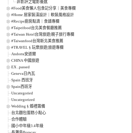
非影評之電影後感
#Food美食懶人包食記分享｜美食專欄
#Home 居家裝潢設計｜軟裝風格設計
#Recipe廚房點滴｜食譜專欄
#Taipeifood台北美食餐廳推薦
#Taiwan Hotel台灣旅遊|親子旅行專欄
#Taiwanfood台灣新北美食推薦
#TRAVEL § 玩樂旅遊|旅遊專欄
Andorra安道爾
CHINA 中國旅遊
EX ..passed
Geneva日內瓦
Spain 西班牙
Spain西班牙
Uncategoried
Uncategorized
Wedding § 婚禮籌備
台北麵包蛋糕小點心
合作體驗
國小中年級3.4年級
長灘島Boracay