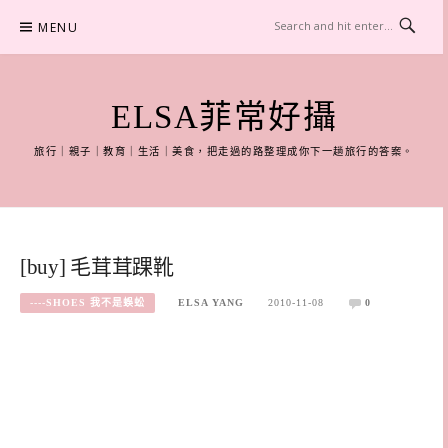
Skip
MENU
to
content
ELSA菲常好攝
旅行｜親子｜教育｜生活｜美食，把走過的路整理成你下一趟旅行的答案。
[buy] 毛茸茸踝靴
----SHOES 我不是蜈蚣
ELSA YANG
2010-11-08
0