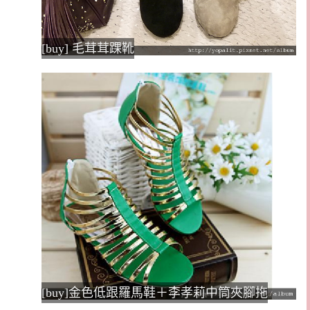
[buy] 毛茸茸踝靴
[buy]金色低跟羅馬鞋＋李孝莉中筒夾腳拖