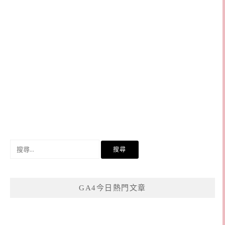
搜
尋
關
鍵
GA4今日熱門文章
字: