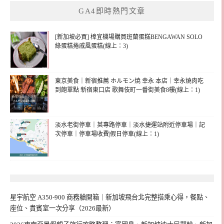
GA4即時熱門文章
[新加坡必買] 樟宜機場購買班蘭蛋糕BENGAWAN SOLO
綠蛋糕捲戚風蛋糕(線上：3)
東京美食｜新宿推薦 ホルモン焼 幸永 本店｜幸永燒肉吃
到飽單點 新宿東口店 歌舞伎町一番街美食8樓(線上：1)
淡水老街停車｜英專路停車｜淡水捷運站附近停車場｜記
次停車｜停車場收費|假日停車(線上：1)
星宇航空 A350-900 商務艙開箱｜新加坡飛台北完整搭乘心得，餐點、
座位、貴賓室一次分享（2026最新）