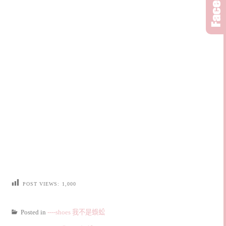
POST VIEWS:
1,000
Posted in
----shoes 我不是蜈蚣