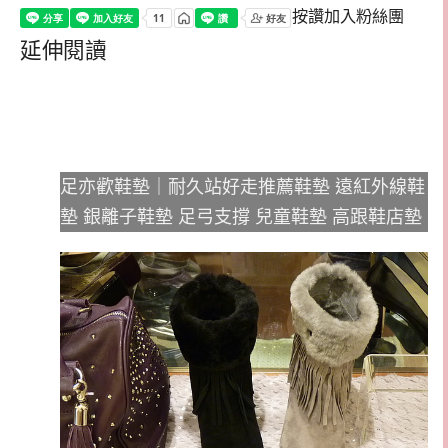
按讚加入粉絲團
延伸閱讀
足亦歡鞋墊｜耐久站好走推薦鞋墊 遠紅外線鞋
墊 銀離子鞋墊 足弓支撐 兒童鞋墊 高跟鞋店墊