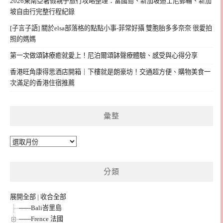
2026東南亞暑假親子旅行攻略整理：富國島、新加坡迪士尼郵輪、新加
坡自由行完整行程紀錄
[子言子語] 關於elsa部落格的點點小事-菲常好攝 雙胞胎多多奈奈 很愛拍
照的媽媽
第一次做頌缽療癒就愛上！尼泊爾頌缽聲療體驗、感受與心得分享
香港旺角康得思酒店開箱｜下樓就是朗豪坊！交通超方便、購物美食一
次滿足的香港住宿推薦
彙整
彙
整
分類
展開全部
|
收合全部
------Bali峇里島
------Frence 法國