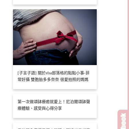
[子言子語] 關於elsa部落格的點點小事-菲
常好攝 雙胞胎多多奈奈 很愛拍照的媽媽
第一次做頌缽療癒就愛上！尼泊爾頌缽聲
療體驗、感受與心得分享