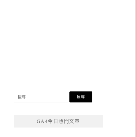
搜
尋
關
鍵
GA4今日熱門文章
字: