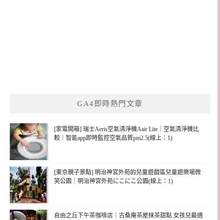
GA4即時熱門文章
[家電開箱] 瑞士Aeris空氣清淨機Aair Lite｜空氣清淨機比
較｜智能app即時監控空氣品質pm2.5(線上：1)
[東京親子景點] 明治神宮外苑的兒童遊戲區兒童遊樂場微
笑公園｜明治神宮外苑にこにこ公園(線上：1)
自由之丘下午茶咖啡店｜古桑庵茶屋抹茶甜點 女孩兒最適