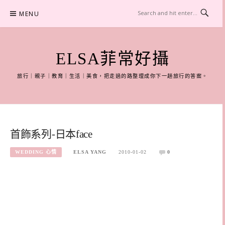
Skip
MENU
to
content
ELSA菲常好攝
旅行｜親子｜教育｜生活｜美食，把走過的路整理成你下一趟旅行的答案。
首飾系列-日本face
WEDDING 心情
ELSA YANG
2010-01-02
0