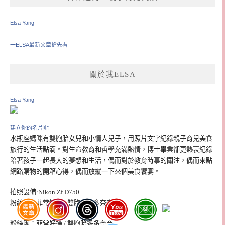
Elsa Yang
一ELSA最新文章搶先看
關於我ELSA
Elsa Yang
建立你的名片貼
水瓶座媽咪有雙胞胎女兒和小情人兒子，用照片文字紀錄親子育兒美食
旅行的生活點滴。對生命教育和哲學充滿熱情，博士畢業卻更熱衷紀錄
陪著孩子一起長大的夢想和生活，偶而對於教育時事的關注，偶而來點
網路購物的開箱心得，偶而放縱一下來個美食饗宴。
拍照設備:Nikon Zf D750
粉絲團：菲常好攝 / 雙胞胎多多奈奈
粉絲團：菲常好攝 / 雙胞胎多多奈奈