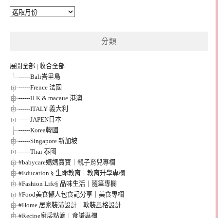
彙
整
分類
展開全部
|
收合全部
------Bali峇里島
------Frence 法國
------H.K & macaue 港澳
------ITALY 義大利
------JAPEN日本
------Korea韓國
------Singapore 新加坡
------Thai 泰國
#babycare媽媽寶寶｜親子育兒專欄
#Education § 生命教育｜教育升學專欄
#Fashion Life§ 品味生活｜隨筆專欄
#Food美食懶人包食記分享｜美食專欄
#Home 居家裝潢設計｜軟裝風格設計
#Recipe廚房點滴｜食譜專欄