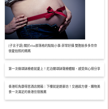
[子言子語] 關於elsa部落格的點點小事-菲常好攝 雙胞胎多多奈奈
很愛拍照的媽媽
第一次做頌缽療癒就愛上！尼泊爾頌缽聲療體驗、感受與心得分享
香港旺角康得思酒店開箱｜下樓就是朗豪坊！交通超方便、購物美
食一次滿足的香港住宿推薦