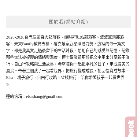
關於我(網站介紹)
2020-2026食尚玩家百大部落客、媽咪拜駐站部落客、波波黛莉部落
客、未來Family教育專欄、痞克幫家庭星球潛力獎，這裡的每一篇文
字，都是我真實走過後留下的生活片段，想用自己的感受與記憶，記錄
那些無法被複製的情緒與溫度，博士畢業卻更想把文字用來分享親子旅
行、自由行攻略與生活故事，希望陪你一起把平凡的日子，走成最美的
風景。帶著三個孩子一起看世界，把旅行變成成長，把回憶寫成故事。
Elsa｜親子旅行 × 自由行攻略 × 省錢旅行，陪你帶著孩子一起看世界。
✨
連絡信箱：
elsashang@gmail.com