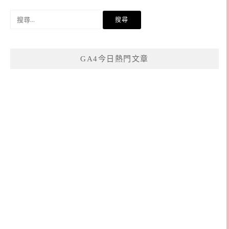
搜
尋
關
鍵
GA4今日熱門文章
字: