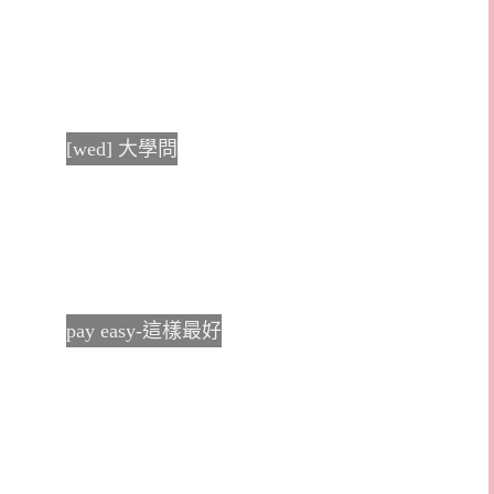
[wed] 大學問
pay easy-這樣最好