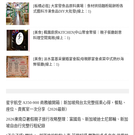
[板橋必逛] 大家發食品原料廣場｜食材烘焙麵粉鬆餅粉各
式醬料冷凍食品DIY大批發(線上：1)
[美食] 楓露廚房KITCHEN|中山聚會聚餐｜親子餐廳創意
料理空間寬敞(線上：1)
[美食] 淡水富基采儷婚宴會館|母親節宴會桌菜中式熱炒海
鮮餐廳(線上：1)
星宇航空 A350-900 商務艙開箱｜新加坡飛台北完整搭乘心得，餐點、
座位、貴賓室一次分享（2026最新）
2026東南亞暑假親子旅行攻略整理：富國島、新加坡迪士尼郵輪、新加
坡自由行完整行程紀錄