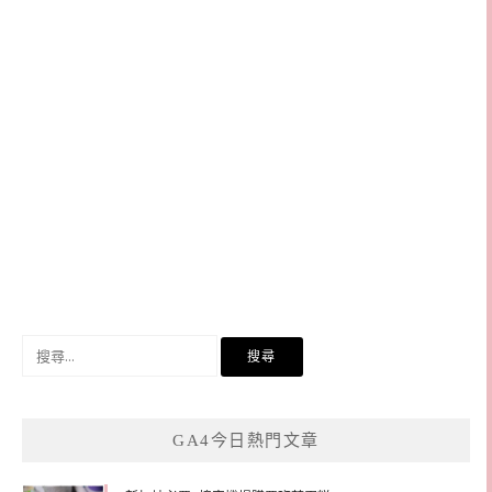
搜
尋
關
鍵
GA4今日熱門文章
字: