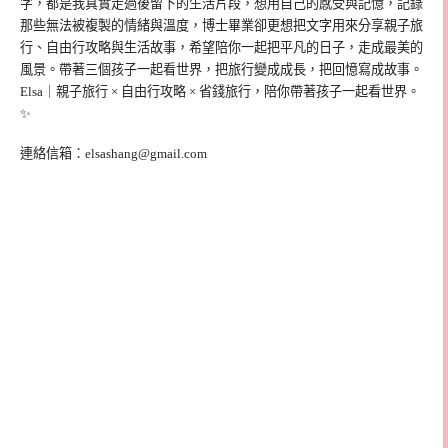
字，都是我真實走過後留下的生活片段，想用自己的感受與記憶，記錄
那些無法被複製的情緒與溫度，博士畢業卻更想把文字用來分享親子旅
行、自由行攻略與生活故事，希望陪你一起把平凡的日子，走成最美的
風景。帶著三個孩子一起看世界，把旅行變成成長，把回憶寫成故事。
Elsa｜親子旅行 × 自由行攻略 × 省錢旅行，陪你帶著孩子一起看世界。
✨
連絡信箱：
elsashang@gmail.com