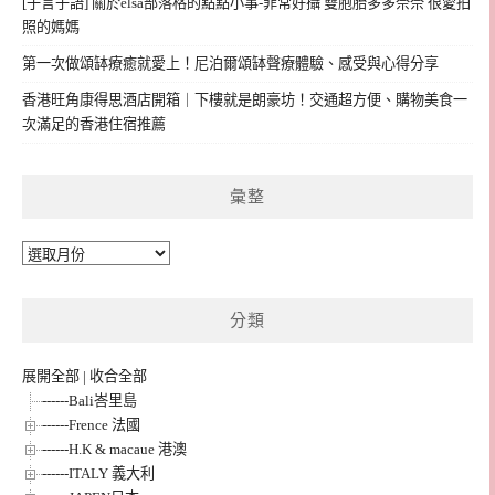
[子言子語] 關於elsa部落格的點點小事-菲常好攝 雙胞胎多多奈奈 很愛拍
照的媽媽
第一次做頌缽療癒就愛上！尼泊爾頌缽聲療體驗、感受與心得分享
香港旺角康得思酒店開箱｜下樓就是朗豪坊！交通超方便、購物美食一
次滿足的香港住宿推薦
彙整
彙
整
分類
展開全部
|
收合全部
------Bali峇里島
------Frence 法國
------H.K & macaue 港澳
------ITALY 義大利