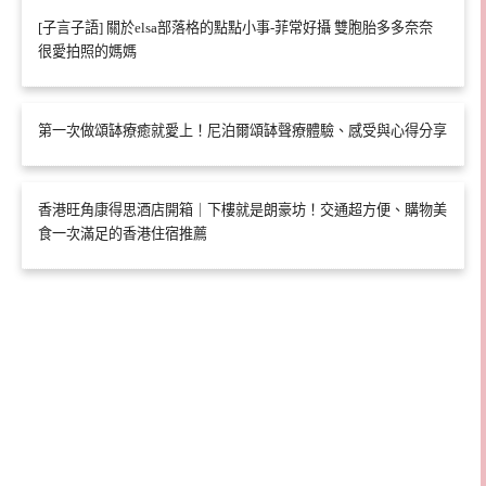
[子言子語] 關於elsa部落格的點點小事-菲常好攝 雙胞胎多多奈奈
很愛拍照的媽媽
第一次做頌缽療癒就愛上！尼泊爾頌缽聲療體驗、感受與心得分享
香港旺角康得思酒店開箱｜下樓就是朗豪坊！交通超方便、購物美
食一次滿足的香港住宿推薦