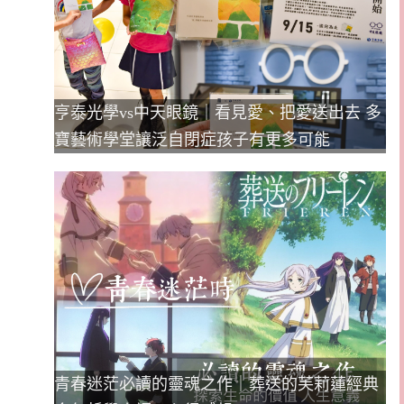
亨泰光學vs中天眼鏡｜看見愛、把愛送出去 多
寶藝術學堂讓泛自閉症孩子有更多可能
青春迷茫必讀的靈魂之作｜葬送的芙莉蓮經典