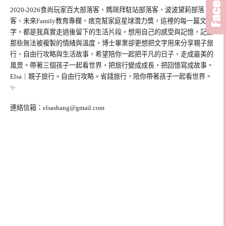
2020-2026食尚玩家百大部落客、媽咪拜駐站部落客、波波黛莉部落
客、未來Family教育專欄、痞克幫家庭星球潛力獎，這裡的每一篇文
字，都是我真實走過後留下的生活片段，想用自己的感受與記憶，記錄
那些無法被複製的情緒與溫度，博士畢業卻更想把文字用來分享親子旅
行、自由行攻略與生活故事，希望陪你一起把平凡的日子，走成最美的
風景。帶著三個孩子一起看世界，把旅行變成成長，把回憶寫成故事。
Elsa｜親子旅行 × 自由行攻略 × 省錢旅行，陪你帶著孩子一起看世界。
✨
連絡信箱：
elsashang@gmail.com