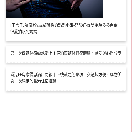
[子言子語] 關於elsa部落格的點點小事-菲常好攝 雙胞胎多多奈奈
很愛拍照的媽媽
第一次做頌缽療癒就愛上！尼泊爾頌缽聲療體驗、感受與心得分享
香港旺角康得思酒店開箱｜下樓就是朗豪坊！交通超方便、購物美
食一次滿足的香港住宿推薦