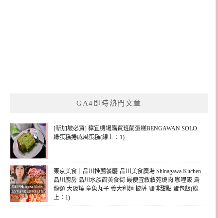
GA4即時熱門文章
[新加坡必買] 樟宜機場購買班蘭蛋糕BENGAWAN SOLO
綠蛋糕捲戚風蛋糕(線上：1)
東京美食｜品川推薦餐廳-品川美食廣場 Shinagawa Kitchen
品川廚房 品川水族館美食街 最便宜敘敘苑燒肉 咖哩飯 烏
龍麵 大阪燒 章魚丸子 義大利麵 披薩 咖啡甜點 蛋包飯(線
上：1)