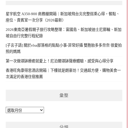
星宇航空 A350-900 商務艙開箱｜新加坡飛台北完整搭乘心得，餐點、
座位、貴賓室一次分享（2026最新）
2026東南亞暑假親子旅行攻略整理：富國島、新加坡迪士尼郵輪、新加
坡自由行完整行程紀錄
[子言子語] 關於elsa部落格的點點小事-菲常好攝 雙胞胎多多奈奈 很愛拍
照的媽媽
第一次做頌缽療癒就愛上！尼泊爾頌缽聲療體驗、感受與心得分享
香港旺角康得思酒店開箱｜下樓就是朗豪坊！交通超方便、購物美食一
次滿足的香港住宿推薦
彙整
彙
整
分類