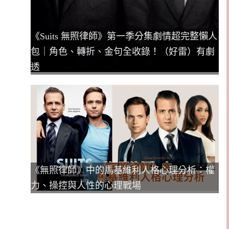
《Suits 無照律師》第一季分集劇情超完整懶人
包｜角色、轉折、金句全收錄！（好雷）有劇
透
《無照律師》中的馬基維利人格心理分析：權
力、操控與人性的心理戰場