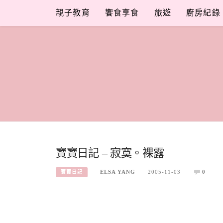
Skip
親子教育
饗食享食
旅遊
廚房紀錄
to
content
寶寶日記 – 寂寞。裸露
ELSA YANG
2005-11-03
0
寶寶日記