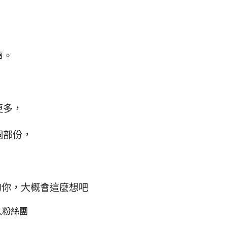
事。
更多，
個部份，
的你，大概會這麼想吧
入粉絲團