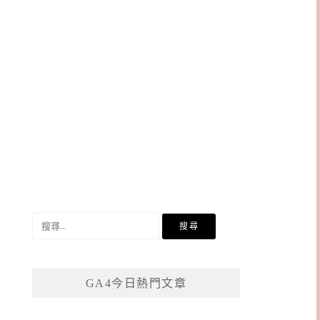
搜
尋
關
鍵
GA4今日熱門文章
字: