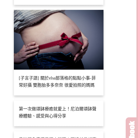
[子言子語] 關於elsa部落格的點點小事-菲
常好攝 雙胞胎多多奈奈 很愛拍照的媽媽
第一次做頌缽療癒就愛上！尼泊爾頌缽聲
療體驗、感受與心得分享