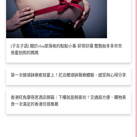
[子言子語] 關於elsa部落格的點點小事-菲常好攝 雙胞胎多多奈奈
很愛拍照的媽媽
第一次做頌缽療癒就愛上！尼泊爾頌缽聲療體驗、感受與心得分享
香港旺角康得思酒店開箱｜下樓就是朗豪坊！交通超方便、購物美
食一次滿足的香港住宿推薦