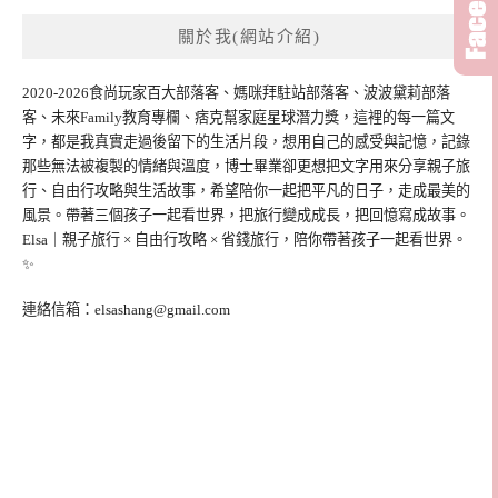
關於我(網站介紹)
2020-2026食尚玩家百大部落客、媽咪拜駐站部落客、波波黛莉部落
客、未來Family教育專欄、痞克幫家庭星球潛力獎，這裡的每一篇文
字，都是我真實走過後留下的生活片段，想用自己的感受與記憶，記錄
那些無法被複製的情緒與溫度，博士畢業卻更想把文字用來分享親子旅
行、自由行攻略與生活故事，希望陪你一起把平凡的日子，走成最美的
風景。帶著三個孩子一起看世界，把旅行變成成長，把回憶寫成故事。
Elsa｜親子旅行 × 自由行攻略 × 省錢旅行，陪你帶著孩子一起看世界。
✨
連絡信箱：
elsashang@gmail.com