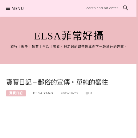
Skip
MENU
to
content
ELSA菲常好攝
旅行｜親子｜教育｜生活｜美食，把走過的路整理成你下一趟旅行的答案。
寶寶日記 – 鄙俗的宣傳‧單純的嚮往
寶寶日記
ELSA YANG
2005-10-23
0