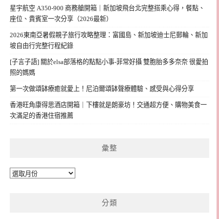
星宇航空 A350-900 商務艙開箱｜新加坡飛台北完整搭乘心得，餐點、
座位、貴賓室一次分享（2026最新）
2026東南亞暑假親子旅行攻略整理：富國島、新加坡迪士尼郵輪、新加
坡自由行完整行程紀錄
[子言子語] 關於elsa部落格的點點小事-菲常好攝 雙胞胎多多奈奈 很愛拍
照的媽媽
第一次做頌缽療癒就愛上！尼泊爾頌缽聲療體驗、感受與心得分享
香港旺角康得思酒店開箱｜下樓就是朗豪坊！交通超方便、購物美食一
次滿足的香港住宿推薦
彙整
彙
整
分類