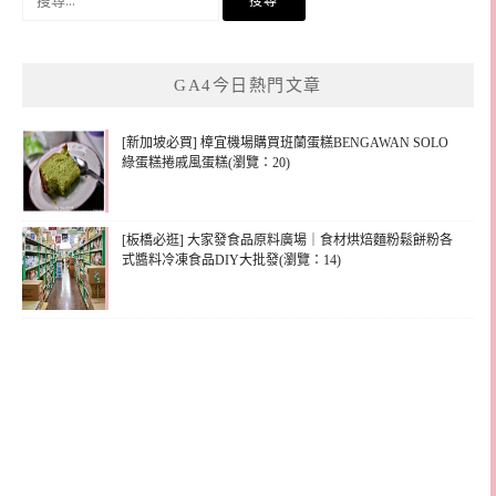
尋
關
鍵
GA4今日熱門文章
字:
[新加坡必買] 樟宜機場購買班蘭蛋糕BENGAWAN SOLO
綠蛋糕捲戚風蛋糕(瀏覽：20)
[板橋必逛] 大家發食品原料廣場｜食材烘焙麵粉鬆餅粉各
式醬料冷凍食品DIY大批發(瀏覽：14)