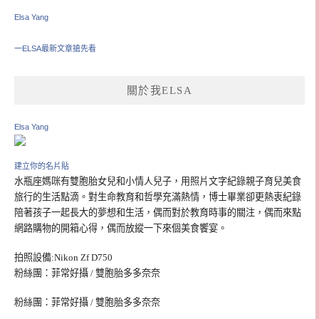
Elsa Yang
一ELSA最新文章搶先看
關於我ELSA
Elsa Yang
建立你的名片貼
水瓶座媽咪有雙胞胎女兒和小情人兒子，用照片文字紀錄親子育兒美食
旅行的生活點滴。對生命教育和哲學充滿熱情，博士畢業卻更熱衷紀錄
陪著孩子一起長大的夢想和生活，偶而對於教育時事的關注，偶而來點
網路購物的開箱心得，偶而放縱一下來個美食饗宴。
拍照設備:Nikon Zf D750
粉絲團：菲常好攝 / 雙胞胎多多奈奈
粉絲團：菲常好攝 / 雙胞胎多多奈奈