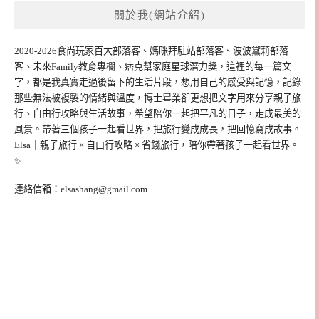
關於我(網站介紹)
2020-2026食尚玩家百大部落客、媽咪拜駐站部落客、波波黛莉部落
客、未來Family教育專欄、痞克幫家庭星球潛力獎，這裡的每一篇文
字，都是我真實走過後留下的生活片段，想用自己的感受與記憶，記錄
那些無法被複製的情緒與溫度，博士畢業卻更想把文字用來分享親子旅
行、自由行攻略與生活故事，希望陪你一起把平凡的日子，走成最美的
風景。帶著三個孩子一起看世界，把旅行變成成長，把回憶寫成故事。
Elsa｜親子旅行 × 自由行攻略 × 省錢旅行，陪你帶著孩子一起看世界。
✨
連絡信箱：
elsashang@gmail.com