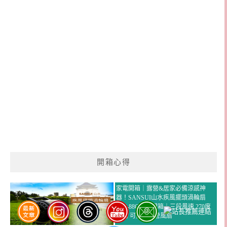
開箱心得
家電開箱｜露營&居家必備涼感神
器！SANSUI山水疾風擺頭渦輪扇
SZF-88G實測開箱｜三段風速 270度
廣角 可攜式露營風扇