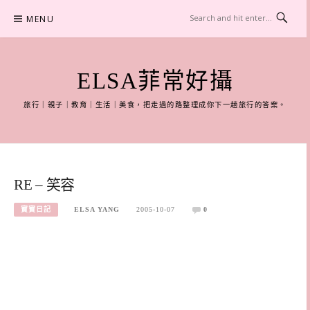
Skip
MENU
to
content
ELSA菲常好攝
旅行｜親子｜教育｜生活｜美食，把走過的路整理成你下一趟旅行的答案。
RE – 笑容
寶寶日記
ELSA YANG
2005-10-07
0