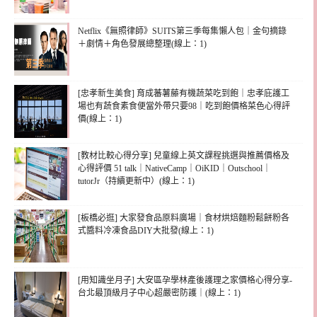
Netflix《無照律師》SUITS第三季每集懶人包｜金句摘錄
＋劇情＋角色發展總整理(線上：1)
[忠孝新生美食] 育成蕃薯藤有機蔬菜吃到飽｜忠孝庇護工
場也有蔬食素食便當外帶只要98｜吃到飽價格菜色心得評
價(線上：1)
[教材比較心得分享] 兒童線上英文課程挑選與推薦價格及
心得評價 51 talk｜NativeCamp｜OiKID｜Outschool｜
tutorJr（持續更新中）(線上：1)
[板橋必逛] 大家發食品原料廣場｜食材烘焙麵粉鬆餅粉各
式醬料冷凍食品DIY大批發(線上：1)
[用知識坐月子] 大安區孕學林產後護理之家價格心得分享-
台北最頂級月子中心超嚴密防護｜(線上：1)