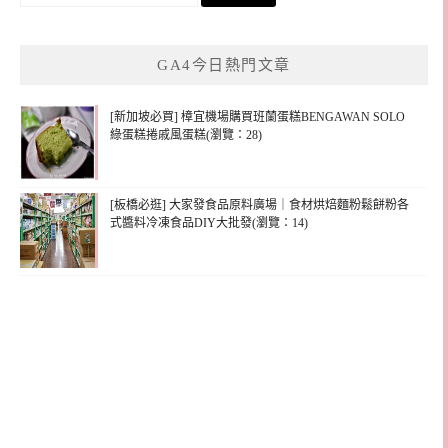
尋
關
鍵
GA4今日熱門文章
字:
[新加坡必買] 樟宜機場購買班蘭蛋糕BENGAWAN SOLO
綠蛋糕捲戚風蛋糕(瀏覽：28)
[板橋必逛] 大家發食品原料廣場｜食材烘焙麵粉鬆餅粉各
式醬料冷凍食品DIY大批發(瀏覽：14)