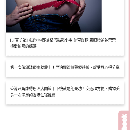
[子言子語] 關於elsa部落格的點點小事-菲常好攝 雙胞胎多多奈奈
很愛拍照的媽媽
第一次做頌缽療癒就愛上！尼泊爾頌缽聲療體驗、感受與心得分享
香港旺角康得思酒店開箱｜下樓就是朗豪坊！交通超方便、購物美
食一次滿足的香港住宿推薦