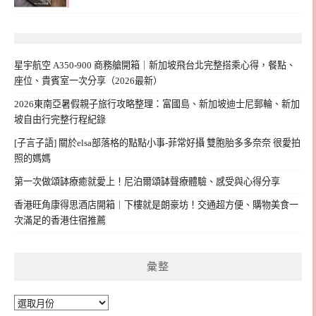
星宇航空 A350-900 商務艙開箱｜新加坡飛台北完整搭乘心得，餐點、
座位、貴賓室一次分享（2026最新）
2026東南亞暑假親子旅行攻略整理：富國島、新加坡迪士尼郵輪、新加
坡自由行完整行程紀錄
[子言子語] 關於elsa部落格的點點小事-菲常好攝 雙胞胎多多奈奈 很愛拍
照的媽媽
第一次做頌缽療癒就愛上！尼泊爾頌缽聲療體驗、感受與心得分享
香港旺角康得思酒店開箱｜下樓就是朗豪坊！交通超方便、購物美食一
次滿足的香港住宿推薦
彙整
彙