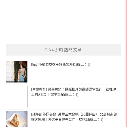
GA4即時熱門文章
[buy]小墊肩皮衣＋短西裝外套(線上：1)
[生命教育] 哲學思辨：邏輯推理與謬誤課堂筆記｜談推理
上的AEIO ｜課堂筆記(線上：1)
[端午節外送美食] 萬華三六食粑（36圓仔店） 北部粽南部
粽客家粽｜外送平台也有合作可以吃到(線上：1)