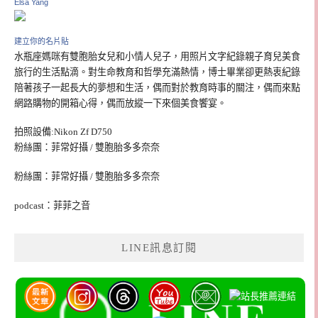
Elsa Yang
建立你的名片貼
水瓶座媽咪有雙胞胎女兒和小情人兒子，用照片文字紀錄親子育兒美食
旅行的生活點滴。對生命教育和哲學充滿熱情，博士畢業卻更熱衷紀錄
陪著孩子一起長大的夢想和生活，偶而對於教育時事的關注，偶而來點
網路購物的開箱心得，偶而放縱一下來個美食饗宴。
拍照設備:Nikon Zf D750
粉絲團：菲常好攝 / 雙胞胎多多奈奈
粉絲團：菲常好攝 / 雙胞胎多多奈奈
podcast：菲菲之音
LINE訊息訂閱