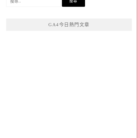
尋
關
鍵
GA4今日熱門文章
字: