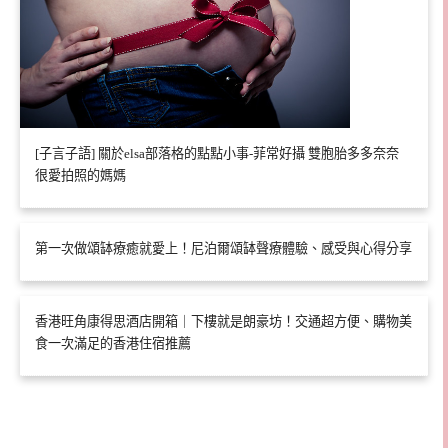
[子言子語] 關於elsa部落格的點點小事-菲常好攝 雙胞胎多多奈奈
很愛拍照的媽媽
第一次做頌缽療癒就愛上！尼泊爾頌缽聲療體驗、感受與心得分享
香港旺角康得思酒店開箱｜下樓就是朗豪坊！交通超方便、購物美
食一次滿足的香港住宿推薦