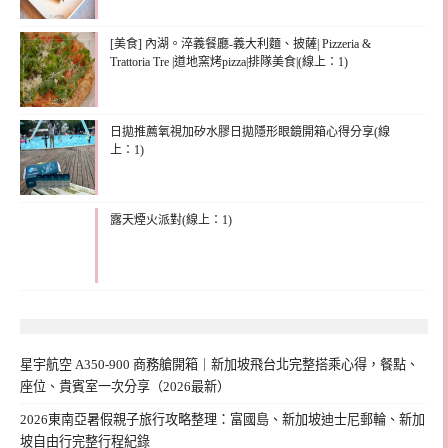
[美食] 內湖。淬義餐廳-義大利麵、披薩| Pizzeria &
Trattoria Tre |道地窯烤pizza|排隊美食|(線上：1)
日拋推薦氧視加矽水膠日拋隱形眼鏡開箱心得分享(線
上：1)
露天煙火派對(線上：1)
星宇航空 A350-900 商務艙開箱｜新加坡飛台北完整搭乘心得，餐點、
座位、貴賓室一次分享（2026最新）
2026東南亞暑假親子旅行攻略整理：富國島、新加坡迪士尼郵輪、新加
坡自由行完整行程紀錄