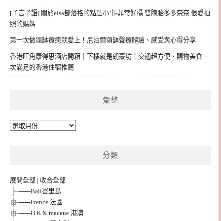
[子言子語] 關於elsa部落格的點點小事-菲常好攝 雙胞胎多多奈奈 很愛拍
照的媽媽
第一次做頌缽療癒就愛上！尼泊爾頌缽聲療體驗、感受與心得分享
香港旺角康得思酒店開箱｜下樓就是朗豪坊！交通超方便、購物美食一
次滿足的香港住宿推薦
彙整
彙
整
分類
展開全部
|
收合全部
------Bali峇里島
------Frence 法國
------H.K & macaue 港澳