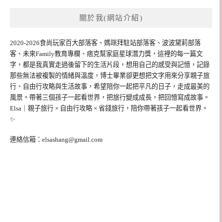
關於我(網站介紹)
2020-2026食尚玩家百大部落客、媽咪拜駐站部落客、波波黛莉部落
客、未來Family教育專欄、痞克幫家庭星球潛力獎，這裡的每一篇文
字，都是我真實走過後留下的生活片段，想用自己的感受與記憶，記錄
那些無法被複製的情緒與溫度，博士畢業卻更想把文字用來分享親子旅
行、自由行攻略與生活故事，希望陪你一起把平凡的日子，走成最美的
風景。帶著三個孩子一起看世界，把旅行變成成長，把回憶寫成故事。
Elsa｜親子旅行 × 自由行攻略 × 省錢旅行，陪你帶著孩子一起看世界。
✨
連絡信箱：
elsashang@gmail.com